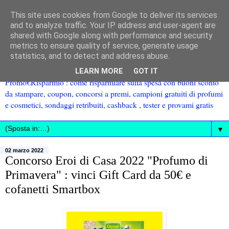
This site uses cookies from Google to deliver its services
and to analyze traffic. Your IP address and user-agent are
shared with Google along with performance and security
metrics to ensure quality of service, generate usage
statistics, and to detect and address abuse.
LEARN MORE
GOT IT
Promo€Risparmio : come risparmiare sulla spesa con buoni sconto
da stampare, coupon, concorsi a premi, campioni gratuiti di profumi
e cosmetici, sondaggi retribuiti, cashback , tester e provami gratis
▼
02 marzo 2022
Concorso Eroi di Casa 2022 "Profumo di
Primavera" : vinci Gift Card da 50€ e
cofanetti Smartbox