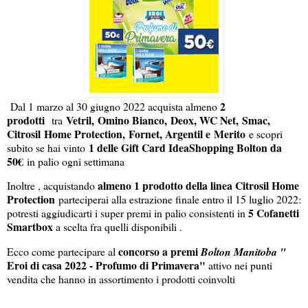
2
Dal 1 marzo al 30 giugno 2022 acquista almeno
prodotti
Vetril,
Omino Bianco,
Deox, WC Net,
Smac,
tra
Citrosil
Home Protection,
Fornet, Argentil e
Merito
e scopri
1 delle Gift Card IdeaShopping Bolton da
subito se hai vinto
50€
in palio ogni settimana
almeno 1 prodotto della linea Citrosil Home
Inoltre , acquistando
Protection
parteciperai alla estrazione finale entro il 15 luglio 2022:
5 Cofanetti
potresti aggiudicarti i super premi in palio consistenti in
Smartbox
a scelta fra quelli disponibili .
concorso a premi
Ecco come partecipare al
Bolton Manitoba "
Eroi di casa 2022 - Profumo di Primavera"
attivo nei punti
vendita che hanno in assortimento i prodotti coinvolti