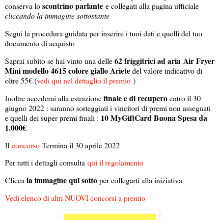
scontrino parlante
conserva lo
e collegati alla pagina ufficiale
cliccando la immagine sottostante
Segui la procedura guidata per inserire i tuoi dati e quelli del tuo
documento di acquisto
62 friggitrici ad aria Air Fryer
Saprai subito se hai vinto una delle
Mini modello 4615 colore giallo Ariete
del valore indicativo di
oltre 55€ (
vedi qui nel dettaglio il premio
)
finale e di recupero
Inoltre accederai alla estrazione
entro il 30
giugno 2022 : saranno sorteggiati i vincitori di premi non assegnati
10 MyGiftCard Buona Spesa da
e quelli dei super premi finali :
1.000€
Il
concorso
Termina il 30 aprile 2022
Per tutti i dettagli consulta
qui il regolamento
la immagine qui sotto
Clicca
per collegarti alla iniziativa
Vedi elenco di altri NUOVI concorsi a premio