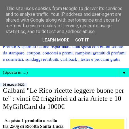
This site uses cookies from Google to deliver its services
and to analyze traffic. Your IP address and user-agent are
shared with Google along with performance and security
metrics to ensure quality of service, generate usage
statistics, and to detect and address abuse.
LEARN MORE
GOT IT
Promo€Risparmio : come risparmiare sulla spesa con buoni sconto
da stampare, coupon, concorsi a premi, campioni gratuiti di profumi
e cosmetici, sondaggi retribuiti, cashback , tester e provami gratis
▼
01 marzo 2022
Galbani "Le Rico-ricette leggere buone per
te" : vinci 62 friggitrici ad aria Ariete e 10
MyGiftCard da 1000€
1 prodotto a scelta
Acquista
tra 250g di Ricotta Santa Lucia