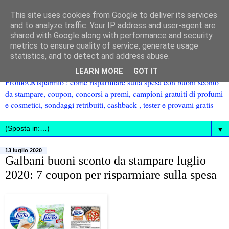
This site uses cookies from Google to deliver its services
and to analyze traffic. Your IP address and user-agent are
shared with Google along with performance and security
metrics to ensure quality of service, generate usage
statistics, and to detect and address abuse.
LEARN MORE
GOT IT
Promo€Risparmio : come risparmiare sulla spesa con buoni sconto
da stampare, coupon, concorsi a premi, campioni gratuiti di profumi
e cosmetici, sondaggi retribuiti, cashback , tester e provami gratis
▼
13 luglio 2020
Galbani buoni sconto da stampare luglio
2020: 7 coupon per risparmiare sulla spesa