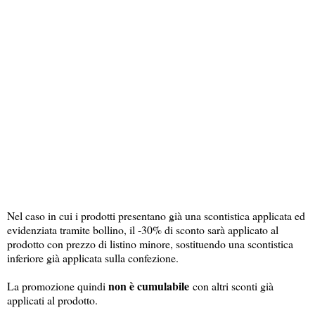
Nel caso in cui i prodotti presentano già una scontistica applicata ed
evidenziata tramite bollino, il -30% di sconto sarà applicato al
prodotto con prezzo di listino minore, sostituendo una scontistica
inferiore già applicata sulla confezione.
non è cumulabile
La promozione quindi
con altri sconti già
applicati al prodotto.