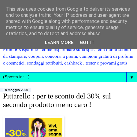
This site uses cookies from Google to deliver its services
and to analyze traffic. Your IP address and user-agent are
shared with Google along with performance and security
metrics to ensure quality of service, generate usage
statistics, and to detect and address abuse.
LEARN MORE
GOT IT
Promo€Risparmio : come risparmiare sulla spesa con buoni sconto
da stampare, coupon, concorsi a premi, campioni gratuiti di profumi
e cosmetici, sondaggi retribuiti, cashback , tester e provami gratis
▼
18 maggio 2020
Pittarello : per te sconto del 30% sul
secondo prodotto meno caro !