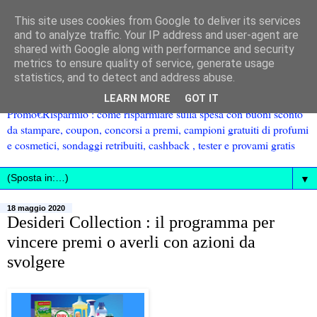
This site uses cookies from Google to deliver its services
and to analyze traffic. Your IP address and user-agent are
shared with Google along with performance and security
metrics to ensure quality of service, generate usage
statistics, and to detect and address abuse.
LEARN MORE
GOT IT
Promo€Risparmio : come risparmiare sulla spesa con buoni sconto
da stampare, coupon, concorsi a premi, campioni gratuiti di profumi
e cosmetici, sondaggi retribuiti, cashback , tester e provami gratis
▼
18 maggio 2020
Desideri Collection : il programma per
vincere premi o averli con azioni da
svolgere