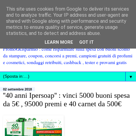
This site uses cookies from Google to deliver its services
and to analyze traffic. Your IP address and user-agent are
shared with Google along with performance and security
metrics to ensure quality of service, generate usage
statistics, and to detect and address abuse.
LEARN MORE
GOT IT
Promo€Risparmio : come risparmiare sulla spesa con buoni sconto
da stampare, coupon, concorsi a premi, campioni gratuiti di profumi
e cosmetici, sondaggi retribuiti, cashback , tester e provami gratis
▼
02 settembre 2018
''40 anni Ipersoap'' : vinci 5000 buoni spesa
da 5€ , 95000 premi e 40 carnet da 500€