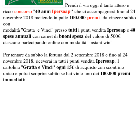
Prendi il via oggi il tanto atteso e
40 anni
Ipersoap
''
ricco
concorso
''
che ci accompagnerà fino al 24
100.000
premi
novembre 2018 mettendo in palio
da vincere subito
con
tutti
Ipersoap
40
modalità ''Gratta e Vinci'' presso
i punti vendita
e
spese annuali
buoni spesa
con carnet di
del valore di 500€
ciascuno partecipando online con modalità ''instant win''
Per tentare da subito la fortuna dal 2 settembre 2018 e fino al 24
Ipersoap
novembre 2018, riceverai in tutti i punti vendita
, 1
Gratta e Vinci''
ogni 15€
cartolina ''
di acquisto con scontrino
100.000 premi
unico e potrai scoprire subito se hai vinto uno dei
immediati: