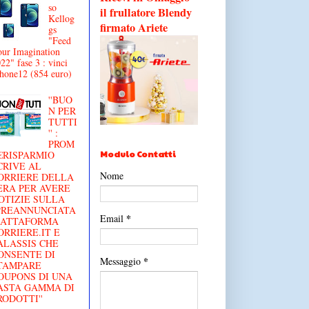
so
il frullatore Blendy
Kellog
firmato Ariete
gs
"Feed
ur Imagination
22" fase 3 : vinci
hone12 (854 euro)
''BUO
N PER
TUTTI
'' :
PROM
Modulo Contatti
€RISPARMIO
CRIVE AL
Nome
ORRIERE DELLA
ERA PER AVERE
OTIZIE SULLA
'PREANNUNCIATA
*
Email
IATTAFORMA
ORRIERE.IT E
ALASSIS CHE
ONSENTE DI
*
Messaggio
TAMPARE
OUPONS DI UNA
ASTA GAMMA DI
RODOTTI''