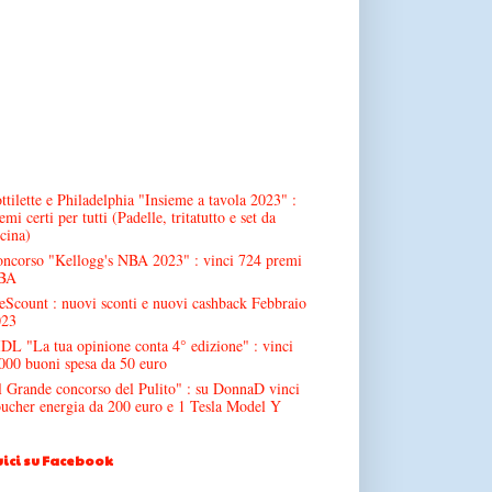
ttilette e Philadelphia "Insieme a tavola 2023" :
emi certi per tutti (Padelle, tritatutto e set da
cina)
ncorso "Kellogg's NBA 2023" : vinci 724 premi
BA
Scount : nuovi sconti e nuovi cashback Febbraio
023
DL "La tua opinione conta 4° edizione" : vinci
000 buoni spesa da 50 euro
l Grande concorso del Pulito" : su DonnaD vinci
ucher energia da 200 euro e 1 Tesla Model Y
ici su Facebook