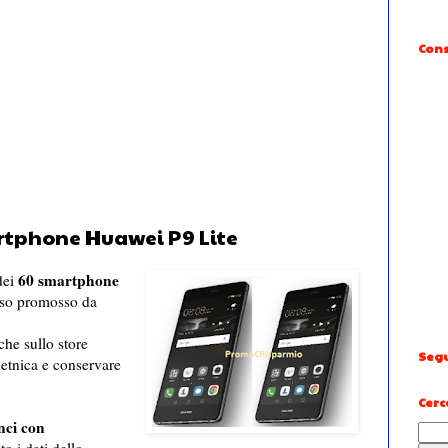
Cons
rtphone Huawei P9 Lite
60 smartphone
dei
orso promosso da
che sullo store
Segu
 etnica e conservare
Cerc
nci con