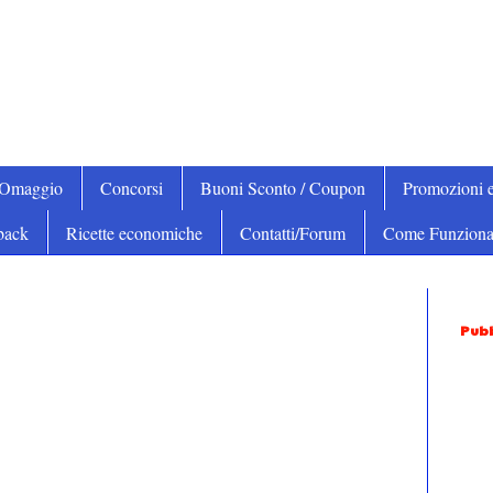
iOmaggio
Concorsi
Buoni Sconto / Coupon
Promozioni e
back
Ricette economiche
Contatti/Forum
Come Funziona
Pubb