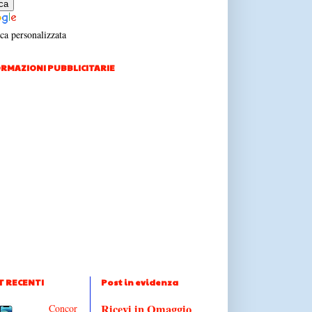
ca personalizzata
RMAZIONI PUBBLICITARIE
T RECENTI
Post in evidenza
Ricevi in Omaggio
Concor