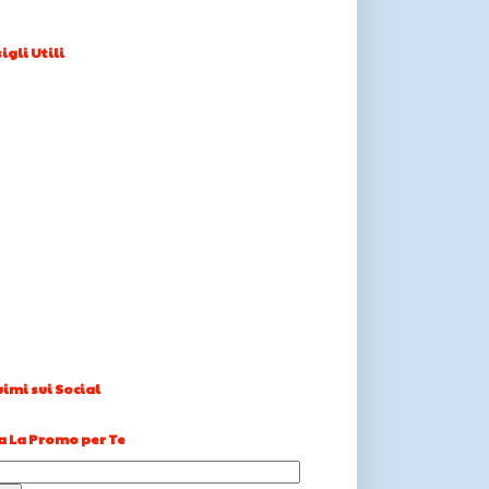
igli Utili
imi sui Social
a La Promo per Te