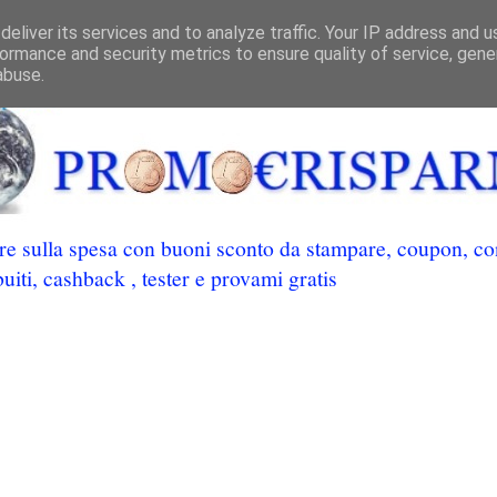
eliver its services and to analyze traffic. Your IP address and 
ormance and security metrics to ensure quality of service, gen
abuse.
 sulla spesa con buoni sconto da stampare, coupon, conc
uiti, cashback , tester e provami gratis