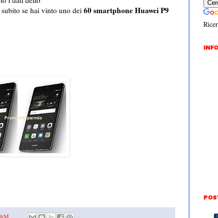
to i dati dello
60 smartphone Huawei P9
subito se hai vinto uno dei
Ricer
INFO
POS
0 AM