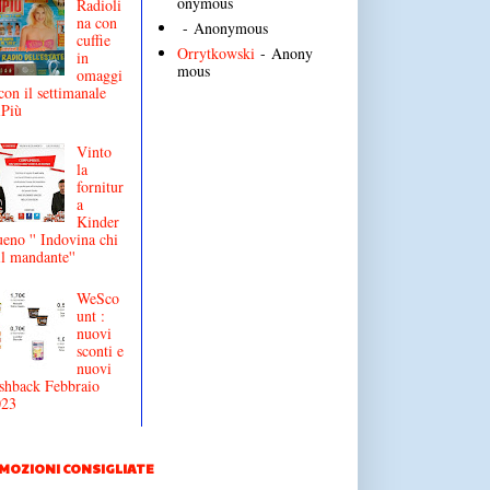
onymous
Radioli
na con
- Anonymous
cuffie
Orrytkowski
- Anony
in
mous
omaggi
con il settimanale
iPiù
Vinto
la
fornitur
a
Kinder
eno '' Indovina chi
il mandante''
WeSco
unt :
nuovi
sconti e
nuovi
shback Febbraio
023
MOZIONI CONSIGLIATE