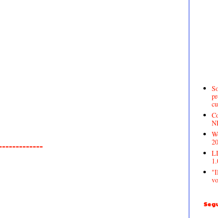
So
pr
cu
Co
N
We
2
______________
LI
1.
"I
vo
Segu