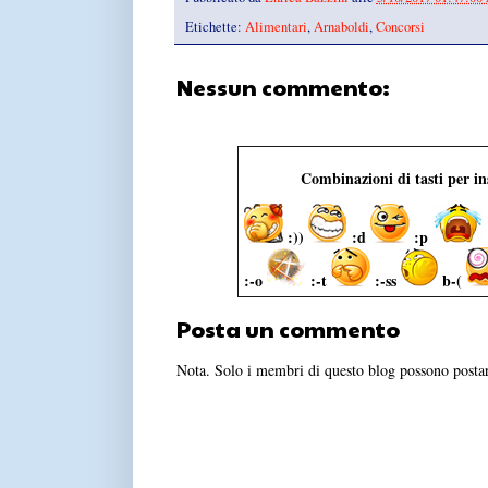
Etichette:
Alimentari
,
Arnaboldi
,
Concorsi
Nessun commento:
Combinazioni di tasti per i
:))
:d
:p
:-o
:-t
:-ss
b-(
Posta un commento
Nota. Solo i membri di questo blog possono post