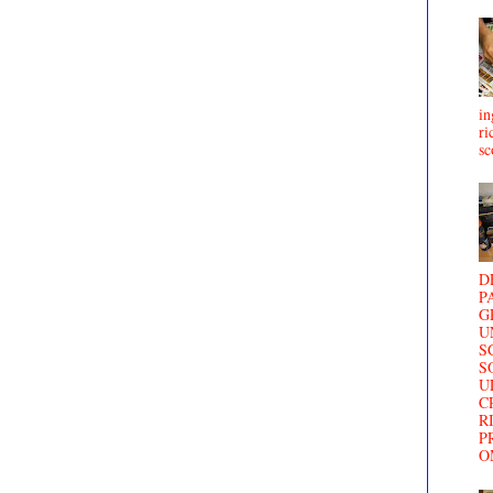
in
ri
sc
D
P
G
U
S
S
U
C
R
P
O