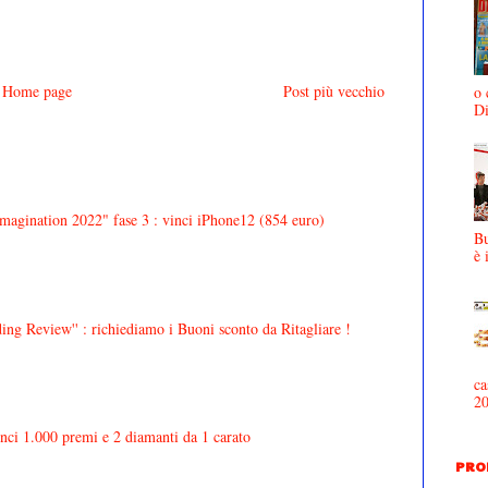
Home page
Post più vecchio
o 
D
agination 2022" fase 3 : vinci iPhone12 (854 euro)
Bu
è 
ing Review'' : richiediamo i Buoni sconto da Ritagliare !
ca
2
inci 1.000 premi e 2 diamanti da 1 carato
PRO