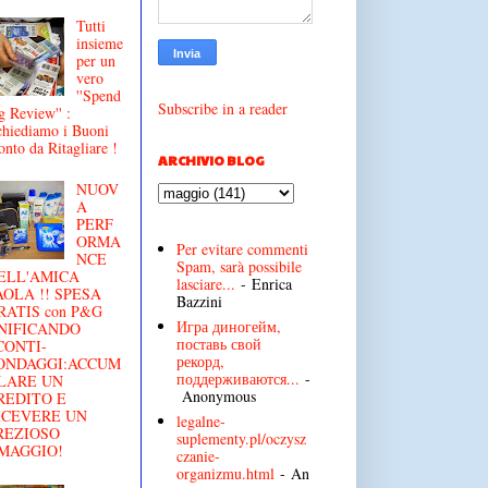
Tutti
insieme
per un
vero
''Spend
Subscribe in a reader
g Review'' :
chiediamo i Buoni
onto da Ritagliare !
ARCHIVIO BLOG
NUOV
A
PERF
ORMA
Per evitare commenti
NCE
Spam, sarà possibile
ELL'AMICA
lasciare...
- Enrica
AOLA !! SPESA
Bazzini
RATIS con P&G
Игра диногейм,
NIFICANDO
поставь свой
CONTI-
рекорд,
ONDAGGI:ACCUM
поддерживаются...
-
LARE UN
Anonymous
REDITO E
ICEVERE UN
legalne-
REZIOSO
suplementy.pl/oczysz
MAGGIO!
czanie-
organizmu.html
- An