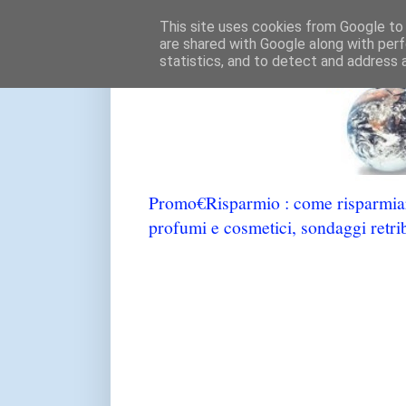
This site uses cookies from Google to d
are shared with Google along with perf
statistics, and to detect and address 
Promo€Risparmio : come risparmiare
profumi e cosmetici, sondaggi retrib