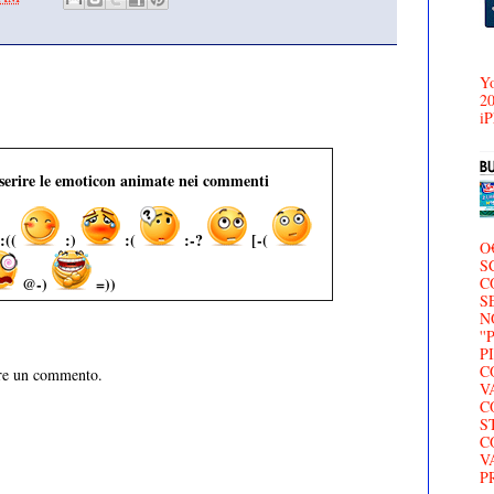
Yo
20
iP
nserire le emoticon animate nei commenti
:((
:)
:(
:-?
[-(
O
S
@-)
=))
C
S
N
'
P
C
are un commento.
V
C
S
C
V
P