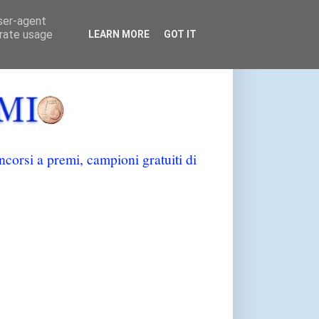
user-agent
erate usage
LEARN MORE
GOT IT
orsi a premi, campioni gratuiti di