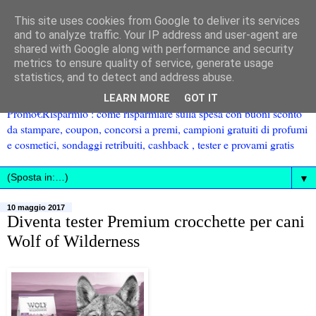
This site uses cookies from Google to deliver its services
and to analyze traffic. Your IP address and user-agent are
shared with Google along with performance and security
metrics to ensure quality of service, generate usage
statistics, and to detect and address abuse.
LEARN MORE
GOT IT
Promo€Risparmio : come risparmiare sulla spesa con buoni sconto
da stampare, coupon, concorsi a premi, campioni gratuiti di profumi
e cosmetici, sondaggi retribuiti, cashback , tester e provami gratis
▼
10 maggio 2017
Diventa tester Premium crocchette per cani
Wolf of Wilderness