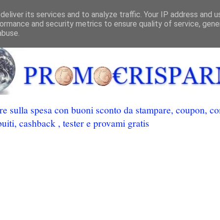
eliver its services and to analyze traffic. Your IP address and 
ormance and security metrics to ensure quality of service, gen
abuse.
 sulla spesa con buoni sconto da stampare, coupon, conc
uiti, cashback , tester e provami gratis