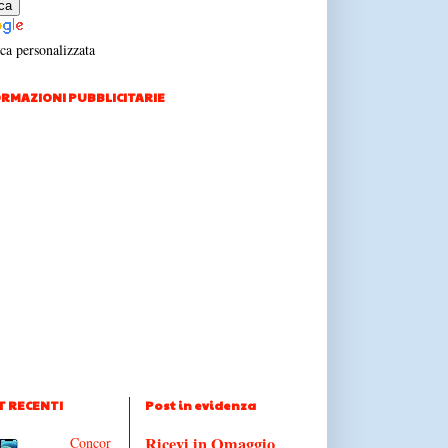
ca personalizzata
RMAZIONI PUBBLICITARIE
T RECENTI
Post in evidenza
Ricevi in Omaggio
Concor