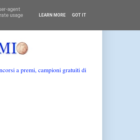
user-agent
erate usage
LEARN MORE
GOT IT
orsi a premi, campioni gratuiti di