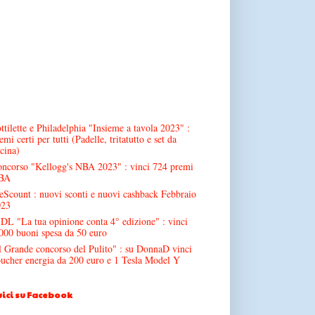
ttilette e Philadelphia "Insieme a tavola 2023" :
emi certi per tutti (Padelle, tritatutto e set da
cina)
ncorso "Kellogg's NBA 2023" : vinci 724 premi
BA
Scount : nuovi sconti e nuovi cashback Febbraio
023
DL "La tua opinione conta 4° edizione" : vinci
000 buoni spesa da 50 euro
l Grande concorso del Pulito" : su DonnaD vinci
ucher energia da 200 euro e 1 Tesla Model Y
ici su Facebook