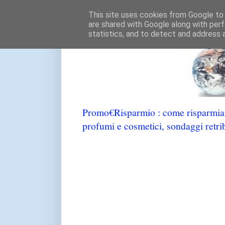
This site uses cookies from Google to d
are shared with Google along with perf
statistics, and to detect and address 
Promo€Risparmio : come risparmiare
profumi e cosmetici, sondaggi retrib