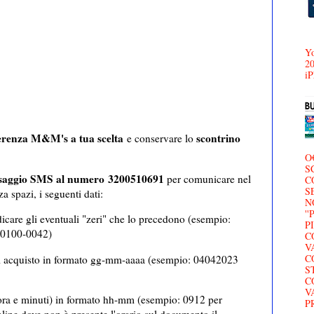
Yo
20
iP
ferenza M&M's a tua scelta
scontrino
e conservare lo
O
S
essaggio SMS al numero 3200510691
per comunicare nel
C
S
 spazi, i seguenti dati:
N
'
care gli eventuali "zeri" che lo precedono (esempio:
P
e 0100-0042)
C
V
C
i acquisto in formato gg-mm-aaaa (esempio: 04042023
S
C
V
(ora e minuti) in formato hh-mm (esempio: 0912 per
P
nline dove non è presente l'orario sul documento il