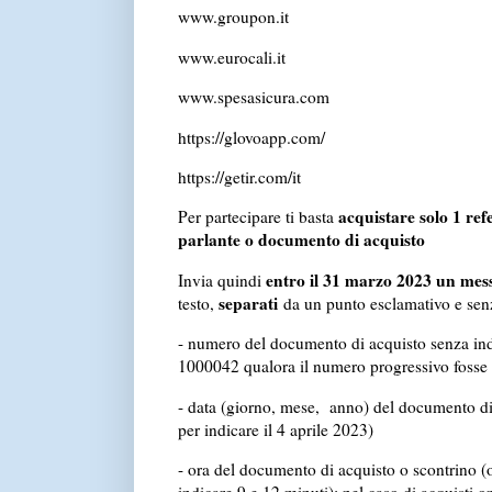
www.groupon.it
www.eurocali.it
www.spesasicura.com
https://glovoapp.com/
https://getir.com/it
acquistare solo 1 re
Per partecipare ti basta
parlante o documento di acquisto
entro il 31 marzo 2023 un m
Invia quindi
separati
testo,
da un punto esclamativo e senza
- numero del documento di acquisto senza indi
1000042 qualora il numero progressivo foss
- data (giorno, mese, anno) del documento d
per indicare il 4 aprile 2023)
- ora del documento di acquisto o scontrino 
indicare 9 e 12 minuti); nel caso di acquisti o