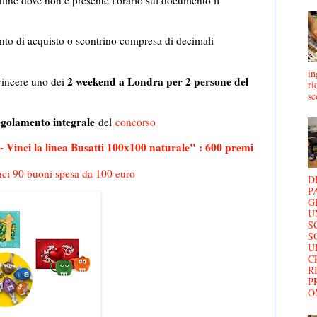
mento di acquisto o scontrino compresa di decimali
in
2 weekend a Londra per 2 persone del
 vincere uno dei
ri
sc
regolamento integrale
del
concorso
 Vinci la linea Busatti 100x100 naturale" : 600 premi
nci 90 buoni spesa da 100 euro
D
P
G
U
S
S
U
C
R
P
O