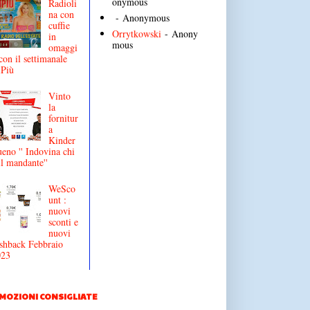
onymous
Radioli
na con
- Anonymous
cuffie
Orrytkowski
- Anony
in
mous
omaggi
con il settimanale
iPiù
Vinto
la
fornitur
a
Kinder
eno '' Indovina chi
il mandante''
WeSco
unt :
nuovi
sconti e
nuovi
shback Febbraio
023
MOZIONI CONSIGLIATE