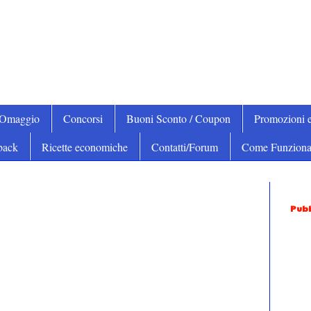
iOmaggio
Concorsi
Buoni Sconto / Coupon
Promozioni e
back
Ricette economiche
Contatti/Forum
Come Funziona
Pubb