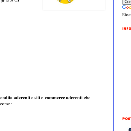
aprile 2023
Ricer
INFO
vendita aderenti e siti e-commerce aderenti
che
 come :
POS