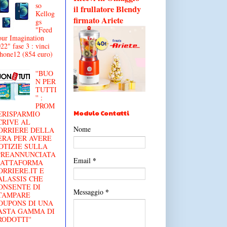
so
il frullatore Blendy
Kellog
firmato Ariete
gs
"Feed
ur Imagination
22" fase 3 : vinci
hone12 (854 euro)
''BUO
N PER
TUTTI
'' :
PROM
Modulo Contatti
€RISPARMIO
CRIVE AL
Nome
ORRIERE DELLA
ERA PER AVERE
OTIZIE SULLA
'PREANNUNCIATA
*
Email
IATTAFORMA
ORRIERE.IT E
ALASSIS CHE
ONSENTE DI
*
Messaggio
TAMPARE
OUPONS DI UNA
ASTA GAMMA DI
RODOTTI''