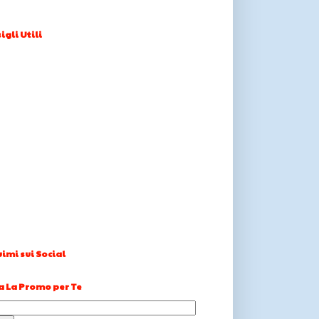
igli Utili
imi sui Social
a La Promo per Te