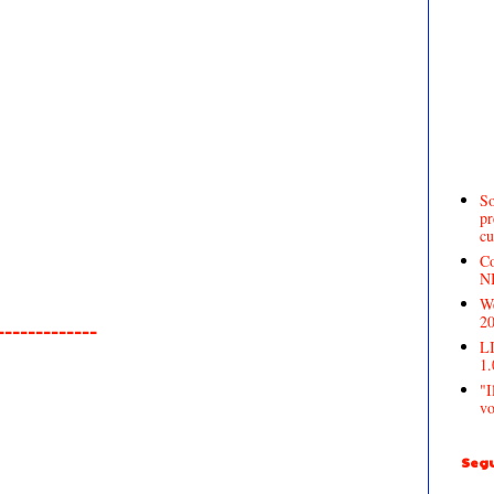
So
pr
cu
Co
N
We
2
______________
LI
1.
"I
vo
Segu