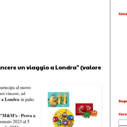
Cons
incere un viaggio a Londra" (valore
partecipa al nuovo
uoi vincere, ad
e a Londra
in palio
Segu
Cerc
"M&M's - Prova a
gennaio 2023 al 5