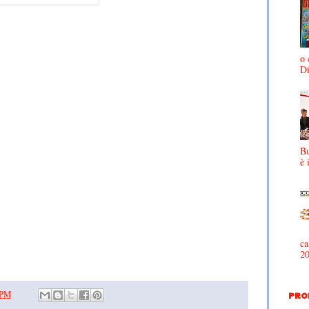
o 
D
Bu
è 
ca
2
 PM
PRO