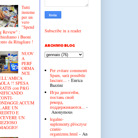
Tutti
insieme
per un
vero
''Spend
Subscribe in a reader
g Review'' :
chiediamo i Buoni
onto da Ritagliare !
ARCHIVIO BLOG
NUOV
A
PERF
ORMA
Per evitare commenti
NCE
Spam, sarà possibile
ELL'AMICA
lasciare...
- Enrica
AOLA !! SPESA
Bazzini
RATIS con P&G
Игра диногейм,
NIFICANDO
поставь свой
CONTI-
рекорд,
ONDAGGI:ACCUM
поддерживаются...
-
LARE UN
Anonymous
REDITO E
ICEVERE UN
legalne-
REZIOSO
suplementy.pl/oczysz
MAGGIO!
czanie-
organizmu.html
- An