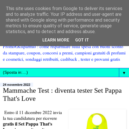
This site uses cookies from Google to deliver its services
and to analyze traffic. Your IP address and user-agent are
shared with Google along with performance and security
metrics to ensure quality of service, generate usage
statistics, and to detect and address abuse.
LEARN MORE
GOT IT
Promo€Risparmio : come risparmiare sulla spesa con buoni sconto
da stampare, coupon, concorsi a premi, campioni gratuiti di profumi
e cosmetici, sondaggi retribuiti, cashback , tester e provami gratis
▼
24 novembre 2022
Mammache Test : diventa tester Set Pappa
That's Love
Entro il 11 dicembre 2022 invia
la tua candidatura per ricevere
gratis il Set Pappa That's