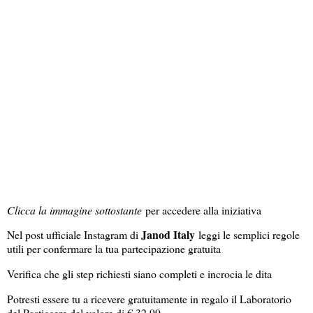
Clicca la immagine sottostante
per accedere alla iniziativa
Janod Italy
Nel post ufficiale Instagram di
leggi le semplici regole
utili per confermare la tua partecipazione gratuita
Verifica che gli step richiesti siano completi e incrocia le dita
Potresti essere tu a ricevere gratuitamente in regalo il Laboratorio
del Pasticcere del valore di € 32,99