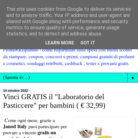
This site uses cookies from Google to deliver its services
and to analyze traffic. Your IP address and user-agent are
shared with Google along with performance and security
metrics to ensure quality of service, generate usage
statistics, and to detect and address abuse.
LEARN MORE
GOT IT
Promo€Risparmio : come risparmiare sulla spesa con buoni sconto
da stampare, coupon, concorsi a premi, campioni gratuiti di profumi
e cosmetici, sondaggi retribuiti, cashback , tester e provami gratis
▼
14 ottobre 2022
Vinci GRATIS il "Laboratorio del
Pasticcere" per bambini ( € 32,99)
Come ogni mese, grazie a
Janod Italy
puoi partecipare per
gratis un
provare a vincere