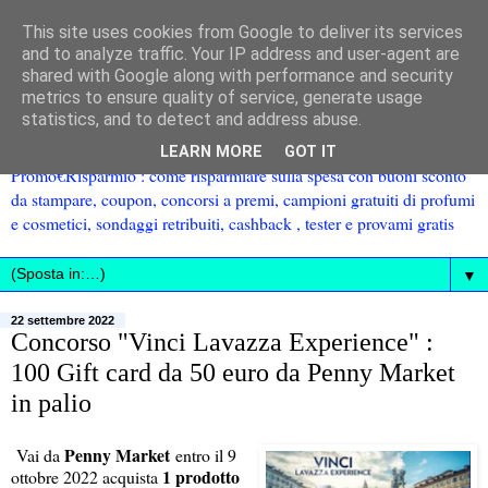
This site uses cookies from Google to deliver its services
and to analyze traffic. Your IP address and user-agent are
shared with Google along with performance and security
metrics to ensure quality of service, generate usage
statistics, and to detect and address abuse.
LEARN MORE
GOT IT
Promo€Risparmio : come risparmiare sulla spesa con buoni sconto
da stampare, coupon, concorsi a premi, campioni gratuiti di profumi
e cosmetici, sondaggi retribuiti, cashback , tester e provami gratis
▼
22 settembre 2022
Concorso "Vinci Lavazza Experience" :
100 Gift card da 50 euro da Penny Market
in palio
Penny Market
Vai da
entro il 9
1 prodotto
ottobre 2022 acquista