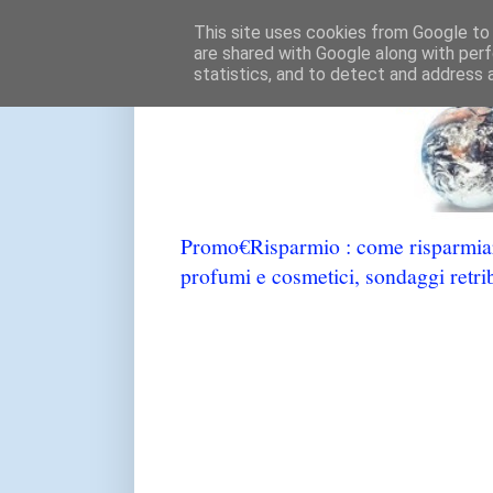
This site uses cookies from Google to d
are shared with Google along with perf
statistics, and to detect and address 
Promo€Risparmio : come risparmiare
profumi e cosmetici, sondaggi retrib