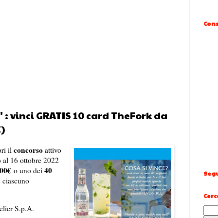
Cons
: vinci GRATIS 10 card TheFork da
)
concorso
ri il
attivo
 al 16 ottobre 2022
00€
40
o uno dei
Segu
ciascuno
Cerc
lier S.p.A.