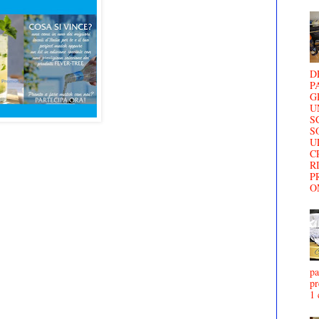
D
P
G
U
S
S
U
C
R
P
O
pa
pr
1 