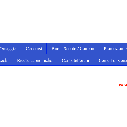
iOmaggio
Concorsi
Buoni Sconto / Coupon
Promozioni e
back
Ricette economiche
Contatti/Forum
Come Funziona
Pubb