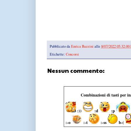
Pubblicato da
Enrica Bazzini
alle
8/07/2022 05:32:00
Etichette:
Concorsi
Nessun commento:
Combinazioni di tasti per i
:))
:d
:p
:-o
:-t
:-ss
b-(