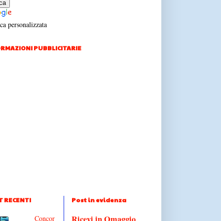
ca personalizzata
RMAZIONI PUBBLICITARIE
T RECENTI
Post in evidenza
Ricevi in Omaggio
Concor