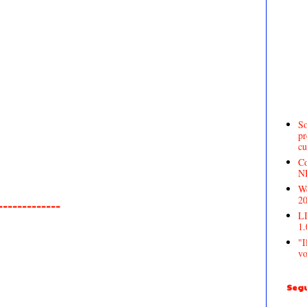
So
pr
cu
Co
N
We
2
______________
LI
1.
"I
vo
Segu