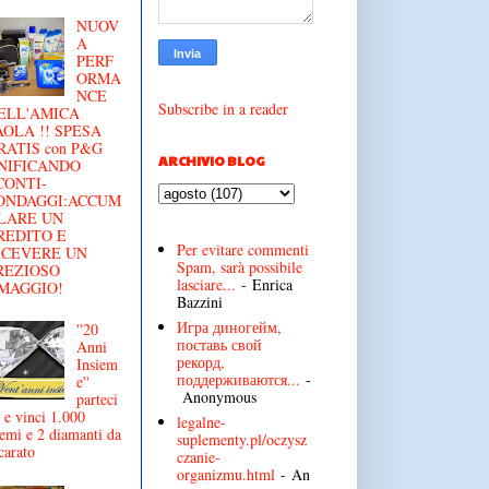
NUOV
A
PERF
ORMA
NCE
Subscribe in a reader
ELL'AMICA
AOLA !! SPESA
RATIS con P&G
ARCHIVIO BLOG
NIFICANDO
CONTI-
ONDAGGI:ACCUM
LARE UN
REDITO E
Per evitare commenti
ICEVERE UN
Spam, sarà possibile
REZIOSO
lasciare...
- Enrica
MAGGIO!
Bazzini
Игра диногейм,
''20
поставь свой
Anni
рекорд,
Insiem
поддерживаются...
-
e''
Anonymous
parteci
 e vinci 1.000
legalne-
emi e 2 diamanti da
suplementy.pl/oczysz
carato
czanie-
organizmu.html
- An