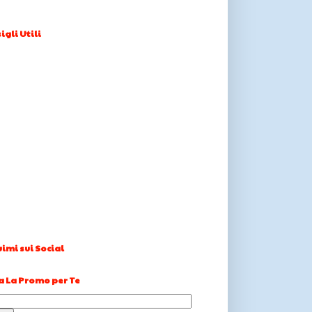
igli Utili
imi sui Social
a La Promo per Te