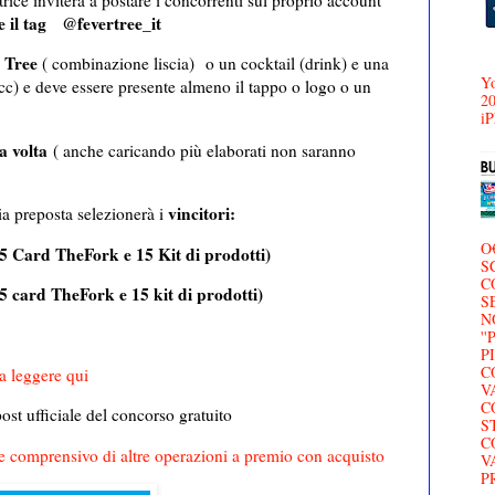
rice inviterà a postare i concorrenti sul proprio account
e il tag @fevertree_it
r Tree
( combinazione liscia)
o un cocktail (drink) e una
Yo
cc) e deve essere presente almeno il tappo o logo o un
20
iP
a volta
( anche caricando più elaborati non saranno
vincitori:
ia preposta selezionerà i
O
( 5 Card TheFork e 15 Kit di prodotti)
S
C
 5 card TheFork e 15 kit di prodotti)
S
N
'
P
C
a leggere qui
V
C
ost ufficiale del concorso gratuito
S
C
 comprensivo di altre operazioni a premio con acquisto
V
P