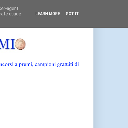
user-agent
erate usage
LEARN MORE
GOT IT
orsi a premi, campioni gratuiti di