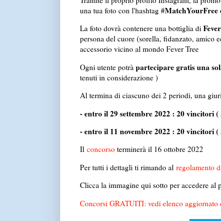
Tramite il proprio profilo Instagram, la promot
MatchYourFree 
una tua foto con l'hashtag #
Feve
La foto dovrà contenere una bottiglia di
persona del cuore (sorella, fidanzato, amico e
accessorio vicino al mondo Fever Tree
partecipare gratis una sol
Ogni utente potrà
tenuti in considerazione )
Al termina di ciascuno dei 2 periodi, una giur
- entro il 29 settembre 2022 : 20 vincitori 
- entro il 11 novembre 2022 : 20 vincitori (
Il
concorso
terminerà il 16 ottobre 2022
Per tutti i dettagli ti rimando al
regolamento d
Clicca la immagine qui sotto per accedere al p
Concorsi GRATUITI: vedi elenco aggiornato e