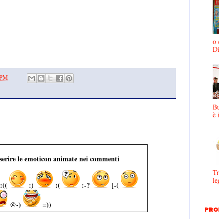
o 
D
 PM
Bu
è 
nserire le emoticon animate nei commenti
Tr
le
:((
:)
:(
:-?
[-(
@-)
=))
PRO