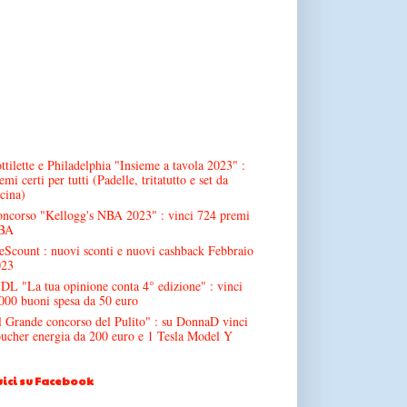
ttilette e Philadelphia "Insieme a tavola 2023" :
emi certi per tutti (Padelle, tritatutto e set da
cina)
ncorso "Kellogg's NBA 2023" : vinci 724 premi
BA
Scount : nuovi sconti e nuovi cashback Febbraio
023
DL "La tua opinione conta 4° edizione" : vinci
000 buoni spesa da 50 euro
l Grande concorso del Pulito" : su DonnaD vinci
ucher energia da 200 euro e 1 Tesla Model Y
ici su Facebook