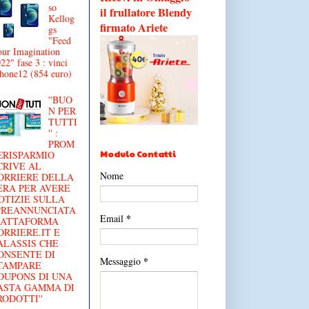
so
il frullatore Blendy
Kellog
firmato Ariete
gs
"Feed
ur Imagination
22" fase 3 : vinci
hone12 (854 euro)
''BUO
N PER
TUTTI
'' :
PROM
Modulo Contatti
€RISPARMIO
CRIVE AL
Nome
ORRIERE DELLA
ERA PER AVERE
OTIZIE SULLA
'PREANNUNCIATA
*
Email
IATTAFORMA
ORRIERE.IT E
ALASSIS CHE
ONSENTE DI
*
Messaggio
TAMPARE
OUPONS DI UNA
ASTA GAMMA DI
RODOTTI''