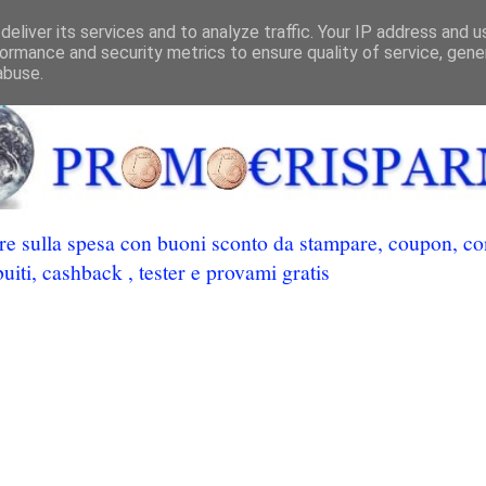
eliver its services and to analyze traffic. Your IP address and 
ormance and security metrics to ensure quality of service, gen
abuse.
 sulla spesa con buoni sconto da stampare, coupon, conc
uiti, cashback , tester e provami gratis