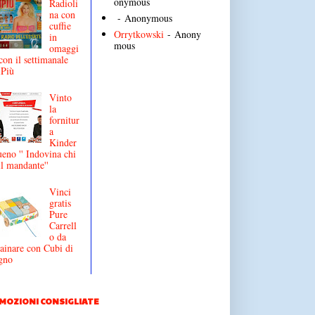
onymous
Radioli
na con
- Anonymous
cuffie
Orrytkowski
- Anony
in
mous
omaggi
con il settimanale
iPiù
Vinto
la
fornitur
a
Kinder
eno '' Indovina chi
il mandante''
Vinci
gratis
Pure
Carrell
o da
ainare con Cubi di
gno
MOZIONI CONSIGLIATE