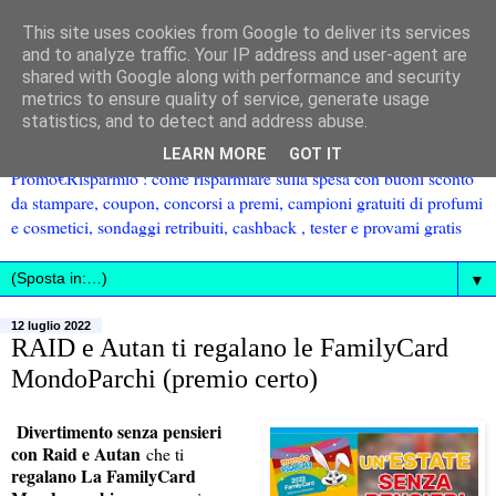
This site uses cookies from Google to deliver its services
and to analyze traffic. Your IP address and user-agent are
shared with Google along with performance and security
metrics to ensure quality of service, generate usage
statistics, and to detect and address abuse.
LEARN MORE
GOT IT
Promo€Risparmio : come risparmiare sulla spesa con buoni sconto
da stampare, coupon, concorsi a premi, campioni gratuiti di profumi
e cosmetici, sondaggi retribuiti, cashback , tester e provami gratis
▼
12 luglio 2022
RAID e Autan ti regalano le FamilyCard
MondoParchi (premio certo)
Divertimento senza pensieri
con Raid e Autan
che ti
regalano La FamilyCard