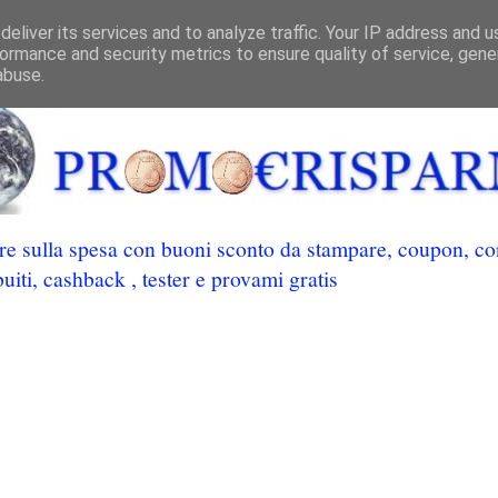
eliver its services and to analyze traffic. Your IP address and 
ormance and security metrics to ensure quality of service, gen
abuse.
 sulla spesa con buoni sconto da stampare, coupon, conc
uiti, cashback , tester e provami gratis