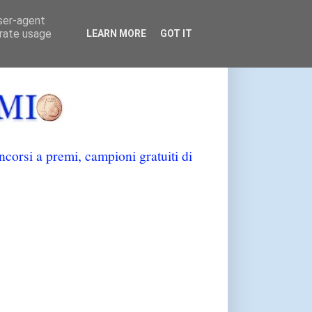
user-agent
erate usage
LEARN MORE
GOT IT
orsi a premi, campioni gratuiti di