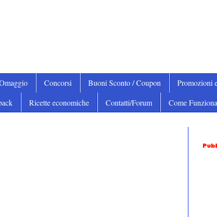
iOmaggio
Concorsi
Buoni Sconto / Coupon
Promozioni e
back
Ricette economiche
Contatti/Forum
Come Funziona
Pubb