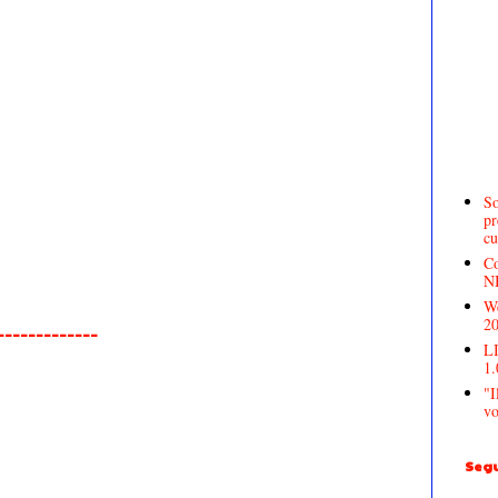
So
pr
cu
Co
N
We
2
______________
LI
1.
"I
vo
Segu