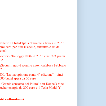
ttilette e Philadelphia "Insieme a tavola 2023" :
emi certi per tutti (Padelle, tritatutto e set da
cina)
ncorso "Kellogg's NBA 2023" : vinci 724 premi
BA
Scount : nuovi sconti e nuovi cashback Febbraio
023
DL "La tua opinione conta 4° edizione" : vinci
000 buoni spesa da 50 euro
l Grande concorso del Pulito" : su DonnaD vinci
ucher energia da 200 euro e 1 Tesla Model Y
ici su Facebook