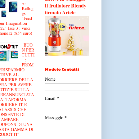
so
il frullatore Blendy
Kellog
firmato Ariete
gs
"Feed
ur Imagination
22" fase 3 : vinci
hone12 (854 euro)
''BUO
N PER
TUTTI
'' :
PROM
Modulo Contatti
€RISPARMIO
CRIVE AL
Nome
ORRIERE DELLA
ERA PER AVERE
OTIZIE SULLA
'PREANNUNCIATA
*
Email
IATTAFORMA
ORRIERE.IT E
ALASSIS CHE
ONSENTE DI
*
Messaggio
TAMPARE
OUPONS DI UNA
ASTA GAMMA DI
RODOTTI''