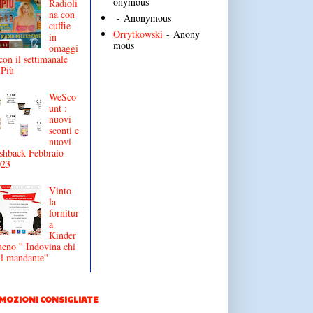
onymous
Radioli
na con
- Anonymous
cuffie
Orrytkowski
- Anony
in
mous
omaggi
con il settimanale
iPiù
WeSco
unt :
nuovi
sconti e
nuovi
shback Febbraio
023
Vinto
la
fornitur
a
Kinder
eno '' Indovina chi
il mandante''
MOZIONI CONSIGLIATE