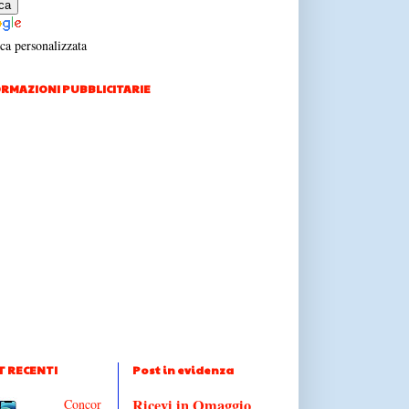
ca personalizzata
RMAZIONI PUBBLICITARIE
T RECENTI
Post in evidenza
Ricevi in Omaggio
Concor