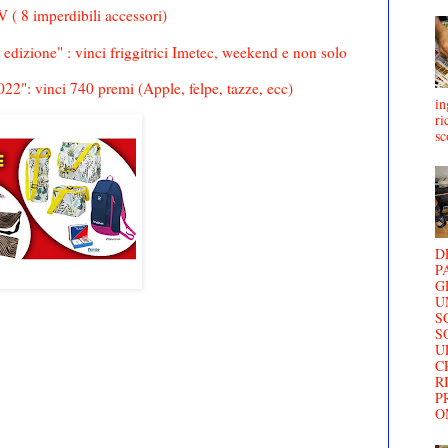
 ( 8 imperdibili accessori)
edizione" : vinci friggitrici Imetec, weekend e non solo
2": vinci 740 premi (Apple, felpe, tazze, ecc)
in
ri
sc
D
P
G
U
S
S
U
C
R
P
O