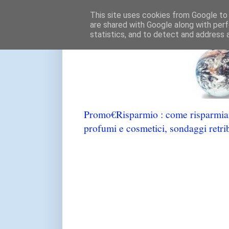
This site uses cookies from Google to d
are shared with Google along with perf
statistics, and to detect and address 
Promo€Risparmio : come risparmiare
profumi e cosmetici, sondaggi retrib