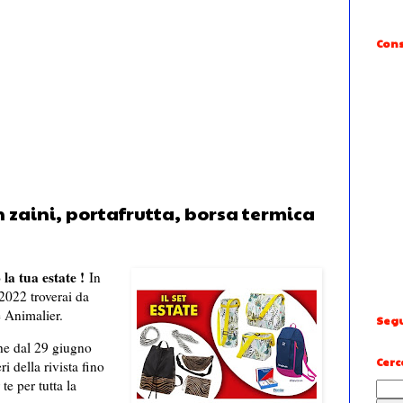
Cons
on zaini, portafrutta, borsa termica
a tua estate !
In
022 troverai da
e Animalier.
Segu
e dal 29 giugno
Cerc
i della rivista fino
e per tutta la