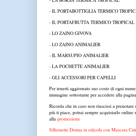
- LA BORSA TERMICA TROPICAL
da
- IL PORTABOTTIGLIA TERMICO TROPIC
- IL PORTAFRUTTA TERMICO TROPICAL
- LO ZAINO GIVOVA
dal 27
- LO ZAINO ANIMALIER
dal 0
- IL MARSUPIO ANIMALIER
dal 
- LA POCHETTE ANIMALIER d
- GLI ACCESSORI PER CAPELLI
dal 2
Per tenerti aggiornato suo costo di ogni numero 
immagine sottostante per accedere alla pagina 
Ricorda che in caso non riuscissi a prenotare 
più ti piace, potrai sempre acquistarlo online s
alla
promozione
Silhouette Donna in edicola con Mascara Catri