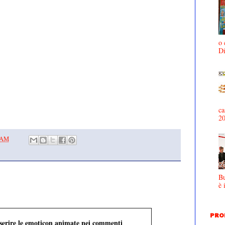
o 
D
ca
2
0 AM
Bu
è 
PRO
nserire le emoticon animate nei commenti