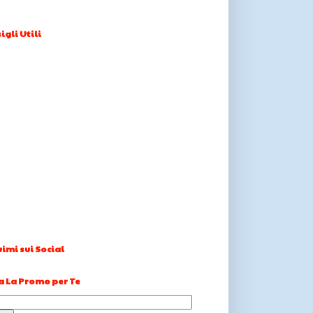
igli Utili
imi sui Social
a La Promo per Te