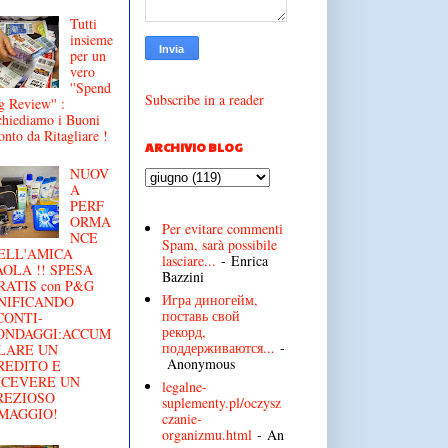
Tutti
insieme
per un
vero
''Spend
Subscribe in a reader
g Review'' :
chiediamo i Buoni
onto da Ritagliare !
ARCHIVIO BLOG
NUOV
A
PERF
ORMA
Per evitare commenti
NCE
Spam, sarà possibile
ELL'AMICA
lasciare...
- Enrica
AOLA !! SPESA
Bazzini
RATIS con P&G
Игра диногейм,
NIFICANDO
поставь свой
CONTI-
рекорд,
ONDAGGI:ACCUM
поддерживаются...
-
LARE UN
Anonymous
REDITO E
ICEVERE UN
legalne-
REZIOSO
suplementy.pl/oczysz
MAGGIO!
czanie-
organizmu.html
- An