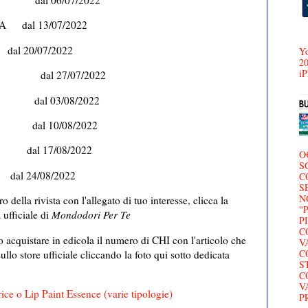
l 06/07/2022
A dal 13/07/2022
dal 20/07/2022
Yo
20
iP
/07/2022
3/08/2022
10/08/2022
al 17/08/2022
O
S
4/08/2022
C
S
N
della rivista con l'allegato di tuo interesse, clicca la
'
ufficiale di
Mondodori Per Te
P
C
o acquistare in edicola il numero di CHI con l'articolo che
V
C
ullo store ufficiale cliccando la foto qui sotto dedicata
S
C
V
ce o Lip Paint Essence (varie tipologie)
P