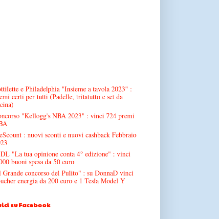
ttilette e Philadelphia "Insieme a tavola 2023" :
emi certi per tutti (Padelle, tritatutto e set da
cina)
ncorso "Kellogg's NBA 2023" : vinci 724 premi
BA
Scount : nuovi sconti e nuovi cashback Febbraio
023
DL "La tua opinione conta 4° edizione" : vinci
000 buoni spesa da 50 euro
l Grande concorso del Pulito" : su DonnaD vinci
ucher energia da 200 euro e 1 Tesla Model Y
ici su Facebook