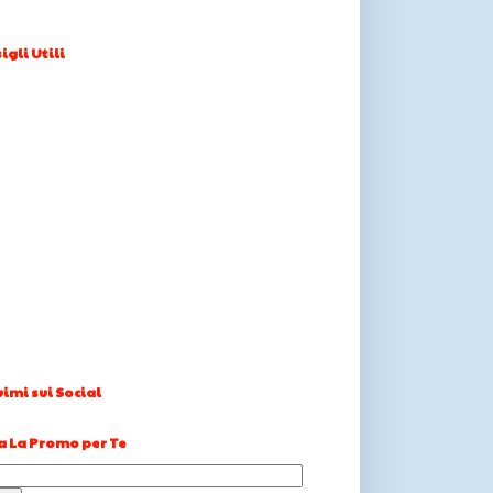
igli Utili
imi sui Social
a La Promo per Te