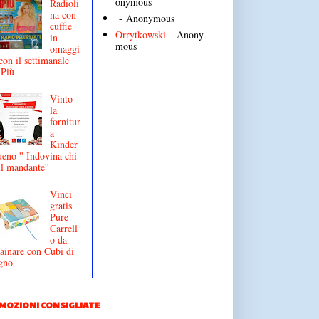
onymous
Radioli
na con
- Anonymous
cuffie
Orrytkowski
- Anony
in
mous
omaggi
con il settimanale
iPiù
Vinto
la
fornitur
a
Kinder
eno '' Indovina chi
il mandante''
Vinci
gratis
Pure
Carrell
o da
ainare con Cubi di
gno
MOZIONI CONSIGLIATE