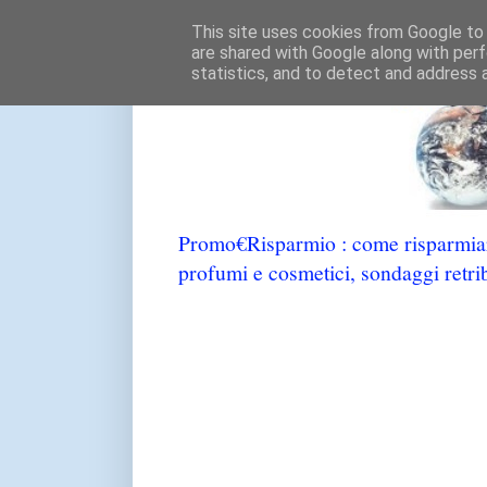
This site uses cookies from Google to d
are shared with Google along with perf
statistics, and to detect and address 
Promo€Risparmio : come risparmiare
profumi e cosmetici, sondaggi retrib