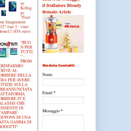
so
il frullatore Blendy
Kellog
firmato Ariete
gs
"Feed
ur Imagination
22" fase 3 : vinci
hone12 (854 euro)
''BUO
N PER
TUTTI
'' :
PROM
Modulo Contatti
€RISPARMIO
CRIVE AL
Nome
ORRIERE DELLA
ERA PER AVERE
OTIZIE SULLA
'PREANNUNCIATA
*
Email
IATTAFORMA
ORRIERE.IT E
ALASSIS CHE
ONSENTE DI
*
Messaggio
TAMPARE
OUPONS DI UNA
ASTA GAMMA DI
RODOTTI''