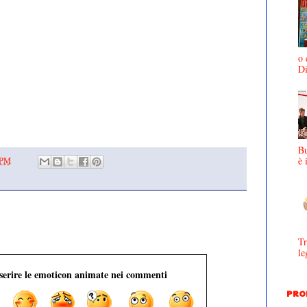
o 
D
Bu
è 
 PM
Tr
le
nserire le emoticon animate nei commenti
PRO