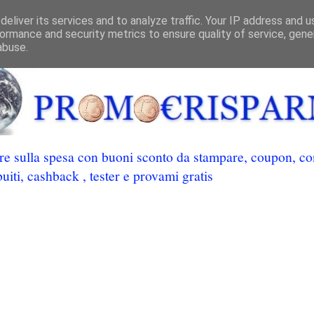
eliver its services and to analyze traffic. Your IP address and 
ormance and security metrics to ensure quality of service, gen
abuse.
 sulla spesa con buoni sconto da stampare, coupon, conc
uiti, cashback , tester e provami gratis