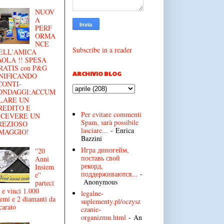
NUOV
A
PERF
ORMA
NCE
Subscribe in a reader
ELL'AMICA
AOLA !! SPESA
RATIS con P&G
ARCHIVIO BLOG
NIFICANDO
CONTI-
ONDAGGI:ACCUM
LARE UN
REDITO E
Per evitare commenti
ICEVERE UN
Spam, sarà possibile
REZIOSO
lasciare...
- Enrica
MAGGIO!
Bazzini
Игра диногейм,
''20
поставь свой
Anni
рекорд,
Insiem
поддерживаются...
-
e''
Anonymous
parteci
 e vinci 1.000
legalne-
emi e 2 diamanti da
suplementy.pl/oczysz
carato
czanie-
organizmu.html
- An