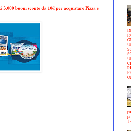
ci 3.000 buoni sconto da 10€ per acquistare Pizza e
D
P
G
U
S
S
U
C
R
P
O
pa
pr
1 