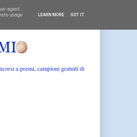
user-agent
erate usage
LEARN MORE
GOT IT
orsi a premi, campioni gratuiti di