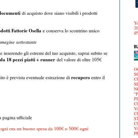
 documenti
di acquisto dove siano visibili i prodotti
Yo
20
otti Fattorie Osella
e conserva lo scontrino unico
iP
mmagine sottostante
 e inserendo gli estremi del tuo acquisto, saprai subito se
da 18 pezzi piatti + runner
del valore di oltre 105€
O
S
recupero
to è prevista eventuale estrazione di
entro il
C
S
N
'
P
C
V
C
a pagina ufficiale
S
C
 ogni ora un buono spesa da 100€ o 500€ ogni
V
P