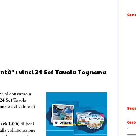
Cons
ontà" : vinci 24 Set Tavola Tognana
concorso a
pa al
24 Set Tavola
nner
e del valore di
Segu
Cerc
nerà 1,00€
di beni
 alla collaborazione