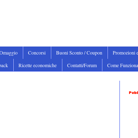
iOmaggio
Concorsi
Buoni Sconto / Coupon
Promozioni e
back
Ricette economiche
Contatti/Forum
Come Funziona
Pubb