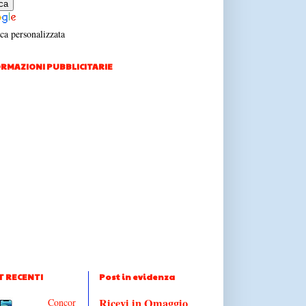
ca personalizzata
RMAZIONI PUBBLICITARIE
T RECENTI
Post in evidenza
Ricevi in Omaggio
Concor