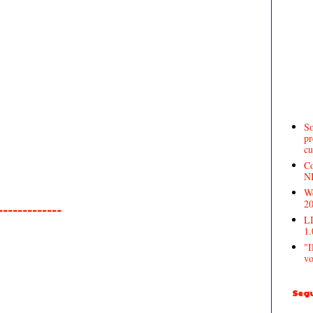
So
pr
cu
Co
N
We
2
______________
LI
1.
"I
vo
Segu