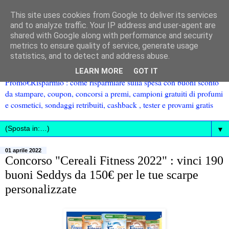
This site uses cookies from Google to deliver its services
and to analyze traffic. Your IP address and user-agent are
shared with Google along with performance and security
metrics to ensure quality of service, generate usage
statistics, and to detect and address abuse.
LEARN MORE
GOT IT
Promo€Risparmio : come risparmiare sulla spesa con buoni sconto
da stampare, coupon, concorsi a premi, campioni gratuiti di profumi
e cosmetici, sondaggi retribuiti, cashback , tester e provami gratis
▼
01 aprile 2022
Concorso "Cereali Fitness 2022" : vinci 190
buoni Seddys da 150€ per le tue scarpe
personalizzate