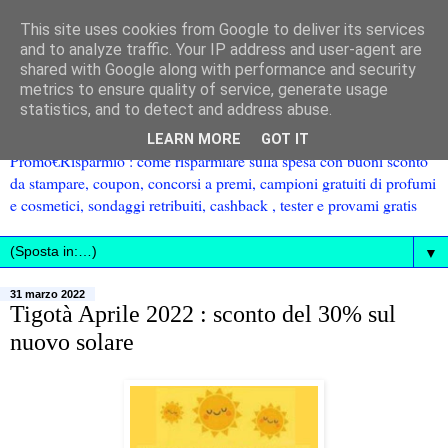
This site uses cookies from Google to deliver its services
and to analyze traffic. Your IP address and user-agent are
shared with Google along with performance and security
metrics to ensure quality of service, generate usage
statistics, and to detect and address abuse.
LEARN MORE
GOT IT
Promo€Risparmio : come risparmiare sulla spesa con buoni sconto
da stampare, coupon, concorsi a premi, campioni gratuiti di profumi
e cosmetici, sondaggi retribuiti, cashback , tester e provami gratis
▼
31 marzo 2022
Tigotà Aprile 2022 : sconto del 30% sul
nuovo solare