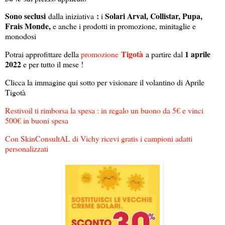
Sono seclusi
:
Solari Arval, Collistar, Pupa,
dalla iniziativa
i
Frais Monde,
e anche i prodotti in promozione, minitaglie e
monodosi
Tigotà
1 aprile
Potrai approfittare della
promozione
a partire dal
2022
e per tutto il mese !
Clicca la immagine qui sotto per visionare il volantino di Aprile
Tigotà
Restivoil ti rimborsa la spesa : in regalo un buono da 5€ e vinci
500€ in buoni spesa
Con SkinConsultAL di Vichy ricevi gratis i campioni adatti
personalizzati