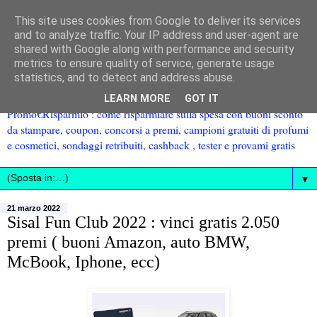
This site uses cookies from Google to deliver its services
and to analyze traffic. Your IP address and user-agent are
shared with Google along with performance and security
metrics to ensure quality of service, generate usage
statistics, and to detect and address abuse.
LEARN MORE
GOT IT
Promo€Risparmio : come risparmiare sulla spesa con buoni sconto
da stampare, coupon, concorsi a premi, campioni gratuiti di profumi
e cosmetici, sondaggi retribuiti, cashback , tester e provami gratis
▼
21 marzo 2022
Sisal Fun Club 2022 : vinci gratis 2.050
premi ( buoni Amazon, auto BMW,
McBook, Iphone, ecc)