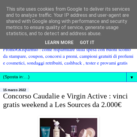
This site uses cookies from Google to deliver its services
and to analyze traffic. Your IP address and user-agent are
shared with Google along with performance and security
metrics to ensure quality of service, generate usage
statistics, and to detect and address abuse.
LEARN MORE
GOT IT
Promo€Risparmio : come risparmiare sulla spesa con buoni sconto
da stampare, coupon, concorsi a premi, campioni gratuiti di profumi
e cosmetici, sondaggi retribuiti, cashback , tester e provami gratis
▼
15 marzo 2022
Concorso Caudalie e Virgin Active : vinci
gratis weekend a Les Sources da 2.000€