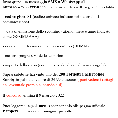
messaggio SMS o WhatsApp al
Invia quindi un
numero
+393399958555
e comunica i dati nelle seguenti modalità:
codice gioco 81
-
(codice univoco indicato nei materiali di
comunicazione)
- data di emissione dello scontrino (giorno, mese e anno indicato
come GGMMAAAA)
- ora e minuti di emissione dello scontrino (HHMM)
- numero progressivo dello scontrino
- importo della spesa (comprensivo dei decimali senza virgola)
200 Fornetti a Microonde
Saprai subito se hai vinto uno dei
Smoby
in palio del valore di 24,99 ciascuno
( puoi vedere i dettagli
dell'eventuale premio cliccando qui)
Il
concorso
termina il 9 maggio 2022
regolamento
Puoi leggere il
scaricandolo alla pagina ufficiale
Pampers
cliccando la immagine qui sotto