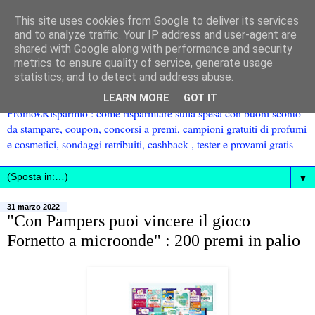
This site uses cookies from Google to deliver its services
and to analyze traffic. Your IP address and user-agent are
shared with Google along with performance and security
metrics to ensure quality of service, generate usage
statistics, and to detect and address abuse.
LEARN MORE
GOT IT
Promo€Risparmio : come risparmiare sulla spesa con buoni sconto
da stampare, coupon, concorsi a premi, campioni gratuiti di profumi
e cosmetici, sondaggi retribuiti, cashback , tester e provami gratis
▼
31 marzo 2022
"Con Pampers puoi vincere il gioco
Fornetto a microonde" : 200 premi in palio