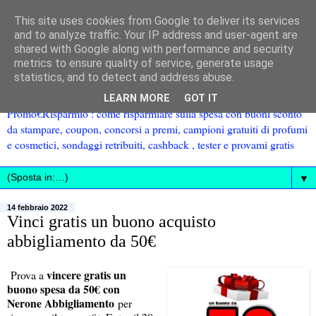
This site uses cookies from Google to deliver its services
and to analyze traffic. Your IP address and user-agent are
shared with Google along with performance and security
metrics to ensure quality of service, generate usage
statistics, and to detect and address abuse.
LEARN MORE
GOT IT
Promo€Risparmio : come risparmiare sulla spesa con buoni sconto
da stampare, coupon, concorsi a premi, campioni gratuiti di profumi
e cosmetici, sondaggi retribuiti, cashback , tester e provami gratis
▼
14 febbraio 2022
Vinci gratis un buono acquisto
abbigliamento da 50€
vincere gratis un
Prova a
buono spesa da 50€ con
Nerone Abbigliamento
per