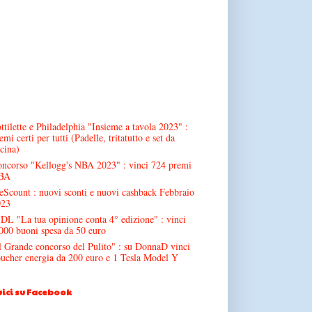
ttilette e Philadelphia "Insieme a tavola 2023" :
emi certi per tutti (Padelle, tritatutto e set da
cina)
ncorso "Kellogg's NBA 2023" : vinci 724 premi
BA
Scount : nuovi sconti e nuovi cashback Febbraio
023
DL "La tua opinione conta 4° edizione" : vinci
000 buoni spesa da 50 euro
l Grande concorso del Pulito" : su DonnaD vinci
ucher energia da 200 euro e 1 Tesla Model Y
ici su Facebook