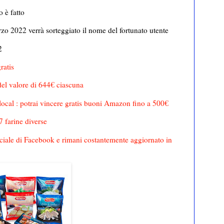
o è fatto
arzo 2022 verrà sorteggiato il nome del fortunato utente
2
ratis
el valore di 644€ ciascuna
cal : potrai vincere gratis buoni Amazon fino a 500€
7 farine diverse
iale di Facebook e rimani costantemente aggiornato in