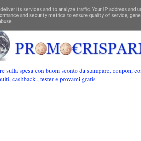
eliver its services and to analyze traffic. Your IP address and 
ormance and security metrics to ensure quality of service, gen
abuse.
 sulla spesa con buoni sconto da stampare, coupon, conc
uiti, cashback , tester e provami gratis