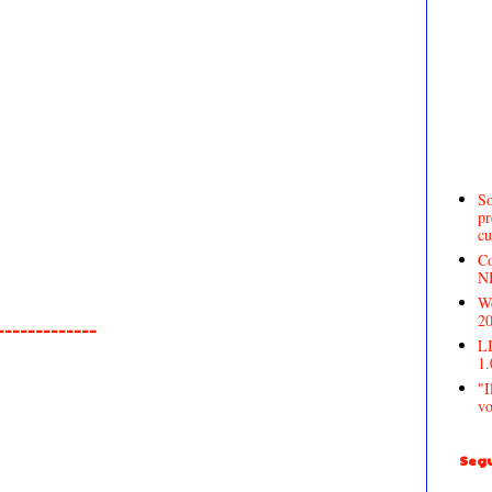
So
pr
cu
Co
N
We
2
______________
LI
1.
"I
vo
Segu