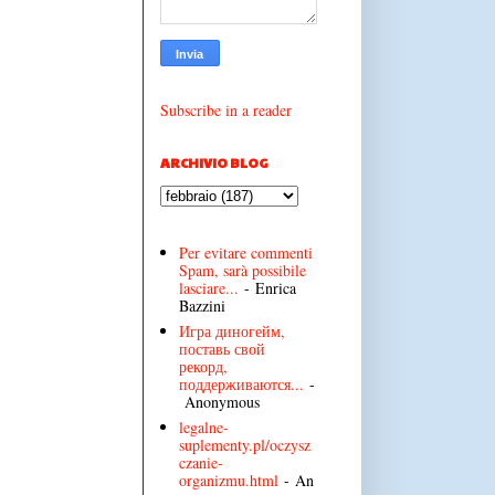
Subscribe in a reader
ARCHIVIO BLOG
Per evitare commenti
Spam, sarà possibile
lasciare...
- Enrica
Bazzini
Игра диногейм,
поставь свой
рекорд,
поддерживаются...
-
Anonymous
legalne-
suplementy.pl/oczysz
czanie-
organizmu.html
- An