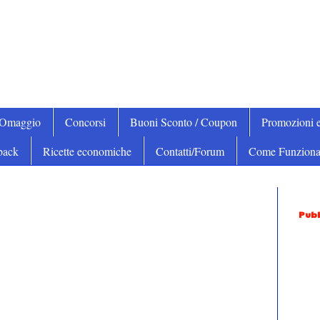
iOmaggio
Concorsi
Buoni Sconto / Coupon
Promozioni e
back
Ricette economiche
Contatti/Forum
Come Funziona
Pubb