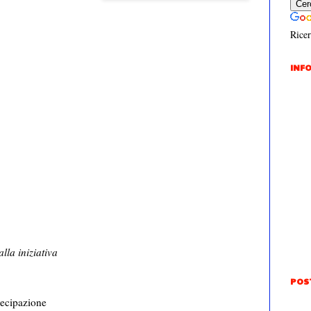
Ricer
INFO
lla iniziativa
POS
tecipazione