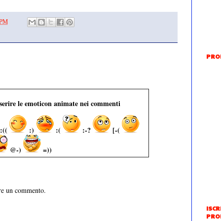
 PM
PRO
nserire le emoticon animate nei commenti
:((
:)
:(
:-?
[-(
@-)
=))
are un commento.
ISCR
PRO