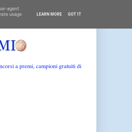
user-agent
erate usage
LEARN MORE
GOT IT
orsi a premi, campioni gratuiti di