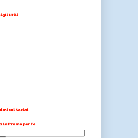
igli Utili
imi sui Social
a La Promo per Te