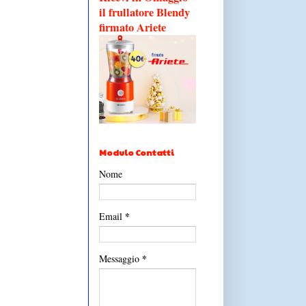
il frullatore Blendy
firmato Ariete
Modulo Contatti
Nome
*
Email
*
Messaggio