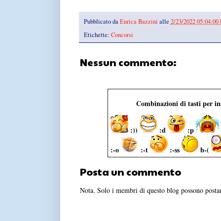
Pubblicato da
Enrica Bazzini
alle
2/23/2022 05:04:00
Etichette:
Concorsi
Nessun commento:
Combinazioni di tasti per i
:))
:d
:p
:-o
:-t
:-ss
b-(
Posta un commento
Nota. Solo i membri di questo blog possono post