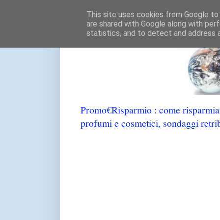
This site uses cookies from Google to d
are shared with Google along with perf
statistics, and to detect and address 
Promo€Risparmio : come risparmiare
profumi e cosmetici, sondaggi retrib