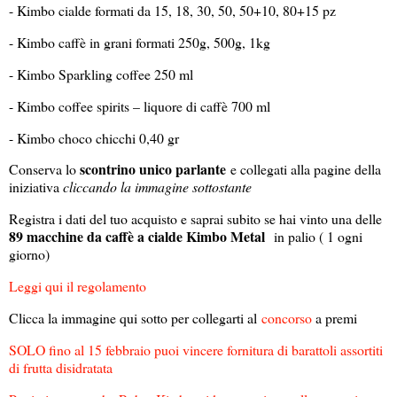
- Kimbo cialde formati da 15, 18, 30, 50, 50+10, 80+15 pz
- Kimbo caffè in grani formati 250g, 500g, 1kg
- Kimbo Sparkling coffee 250 ml
- Kimbo coffee spirits – liquore di caffè 700 ml
- Kimbo choco chicchi 0,40 gr
scontrino unico parlante
Conserva lo
e collegati alla pagine della
iniziativa
cliccando la immagine sottostante
Registra i dati del tuo acquisto e saprai subito se hai vinto una delle
89 macchine da caffè a cialde Kimbo Metal
in palio ( 1 ogni
giorno)
Leggi qui il regolamento
Clicca la immagine qui sotto per collegarti al
concorso
a premi
SOLO fino al 15 febbraio puoi vincere fornitura di barattoli assortiti
di frutta disidratata