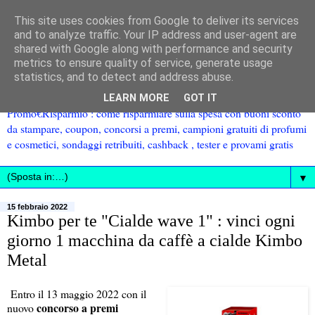
This site uses cookies from Google to deliver its services
and to analyze traffic. Your IP address and user-agent are
shared with Google along with performance and security
metrics to ensure quality of service, generate usage
statistics, and to detect and address abuse.
LEARN MORE
GOT IT
Promo€Risparmio : come risparmiare sulla spesa con buoni sconto
da stampare, coupon, concorsi a premi, campioni gratuiti di profumi
e cosmetici, sondaggi retribuiti, cashback , tester e provami gratis
▼
15 febbraio 2022
Kimbo per te "Cialde wave 1" : vinci ogni
giorno 1 macchina da caffè a cialde Kimbo
Metal
Entro il 13 maggio 2022 con il
concorso a premi
nuovo