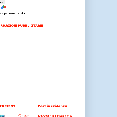
ca personalizzata
RMAZIONI PUBBLICITARIE
T RECENTI
Post in evidenza
Ricevi in Omaggio
Concor