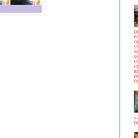
D
P
G
U
S
S
U
C
R
P
O
o 
D