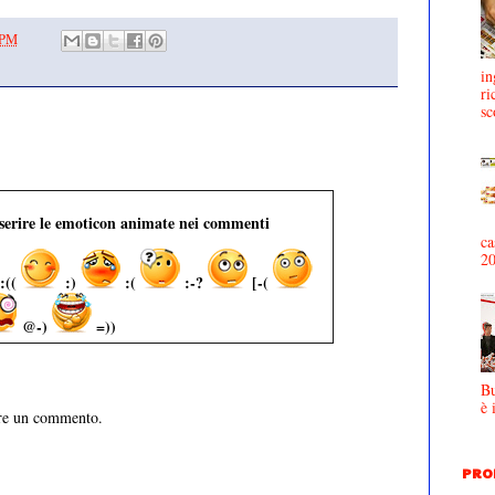
 PM
in
ri
sc
nserire le emoticon animate nei commenti
ca
2
:((
:)
:(
:-?
[-(
@-)
=))
Bu
è 
are un commento.
PRO