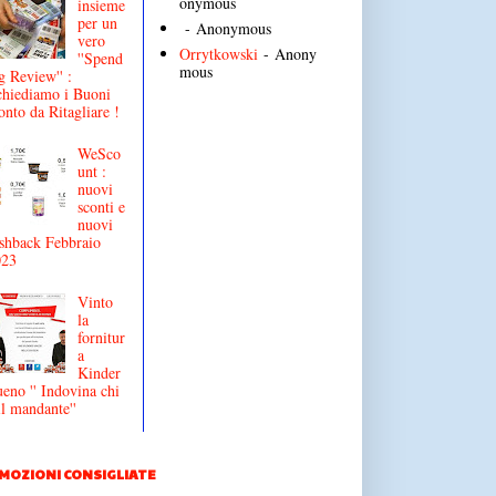
onymous
insieme
per un
- Anonymous
vero
Orrytkowski
- Anony
''Spend
mous
g Review'' :
chiediamo i Buoni
onto da Ritagliare !
WeSco
unt :
nuovi
sconti e
nuovi
shback Febbraio
023
Vinto
la
fornitur
a
Kinder
eno '' Indovina chi
il mandante''
MOZIONI CONSIGLIATE