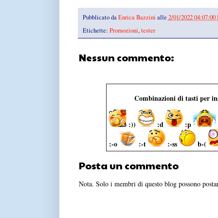
Pubblicato da
Enrica Bazzini
alle
2/01/2022 04:07:00
Etichette:
Promozioni
,
tester
Nessun commento:
Combinazioni di tasti per i
:))
:d
:p
:-o
:-t
:-ss
b-(
Posta un commento
Nota. Solo i membri di questo blog possono post