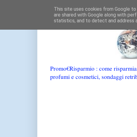
This site uses cookies from Google to d
are shared with Google along with perf
statistics, and to detect and address 
Promo€Risparmio : come risparmiare
profumi e cosmetici, sondaggi retrib