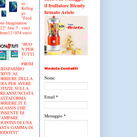
so
il frullatore Blendy
Kellog
firmato Ariete
gs
"Feed
ur Imagination
22" fase 3 : vinci
hone12 (854 euro)
''BUO
N PER
TUTTI
'' :
PROM
Modulo Contatti
€RISPARMIO
CRIVE AL
Nome
ORRIERE DELLA
ERA PER AVERE
OTIZIE SULLA
'PREANNUNCIATA
*
Email
IATTAFORMA
ORRIERE.IT E
ALASSIS CHE
ONSENTE DI
*
Messaggio
TAMPARE
OUPONS DI UNA
ASTA GAMMA DI
RODOTTI''