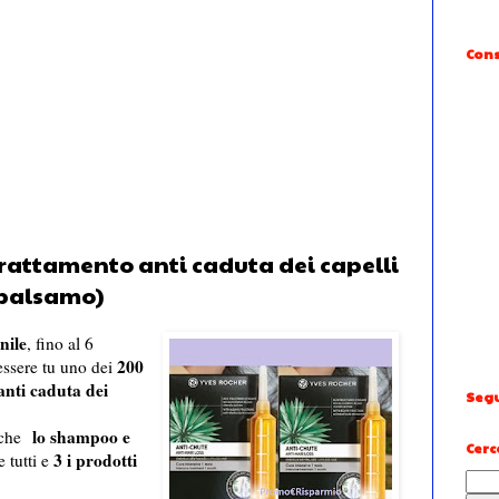
Cons
trattamento anti caduta dei capelli
 balsamo)
nile
, fino al 6
200
 essere tu uno dei
anti caduta dei
Segu
lo shampoo e
nche
Cerc
3 i prodotti
e tutti e