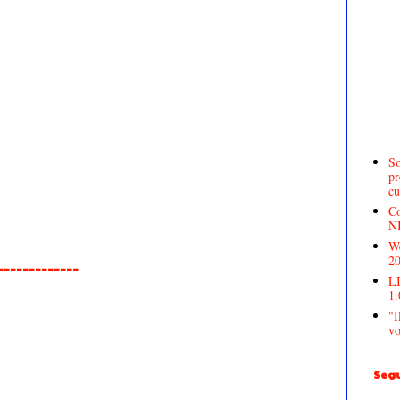
So
pr
cu
Co
N
We
2
______________
LI
1.
"I
vo
Segu