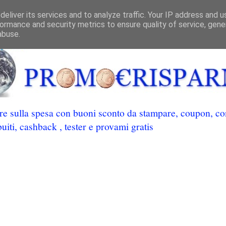
eliver its services and to analyze traffic. Your IP address and 
ormance and security metrics to ensure quality of service, gen
abuse.
 sulla spesa con buoni sconto da stampare, coupon, conc
uiti, cashback , tester e provami gratis