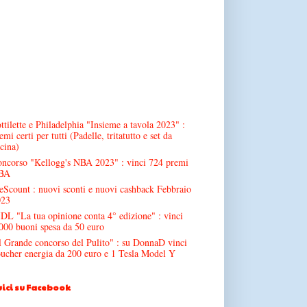
ttilette e Philadelphia "Insieme a tavola 2023" :
emi certi per tutti (Padelle, tritatutto e set da
cina)
ncorso "Kellogg's NBA 2023" : vinci 724 premi
BA
Scount : nuovi sconti e nuovi cashback Febbraio
023
DL "La tua opinione conta 4° edizione" : vinci
000 buoni spesa da 50 euro
l Grande concorso del Pulito" : su DonnaD vinci
ucher energia da 200 euro e 1 Tesla Model Y
ici su Facebook