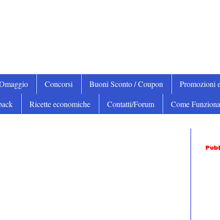
iOmaggio
Concorsi
Buoni Sconto / Coupon
Promozioni e
back
Ricette economiche
Contatti/Forum
Come Funziona
Pubb