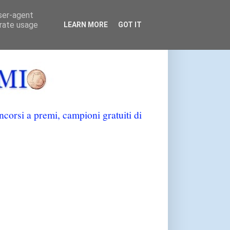
user-agent
erate usage
LEARN MORE
GOT IT
orsi a premi, campioni gratuiti di