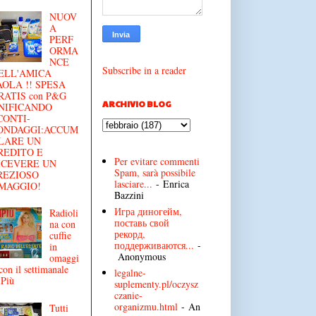
NUOV
A
PERF
ORMA
NCE
Subscribe in a reader
ELL'AMICA
AOLA !! SPESA
RATIS con P&G
ARCHIVIO BLOG
NIFICANDO
CONTI-
ONDAGGI:ACCUM
LARE UN
REDITO E
Per evitare commenti
ICEVERE UN
Spam, sarà possibile
REZIOSO
lasciare...
- Enrica
MAGGIO!
Bazzini
Игра диногейм,
Radioli
поставь свой
na con
рекорд,
cuffie
поддерживаются...
-
in
Anonymous
omaggi
con il settimanale
legalne-
iPiù
suplementy.pl/oczysz
czanie-
organizmu.html
- An
Tutti