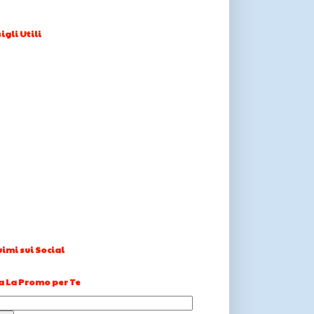
igli Utili
imi sui Social
a La Promo per Te