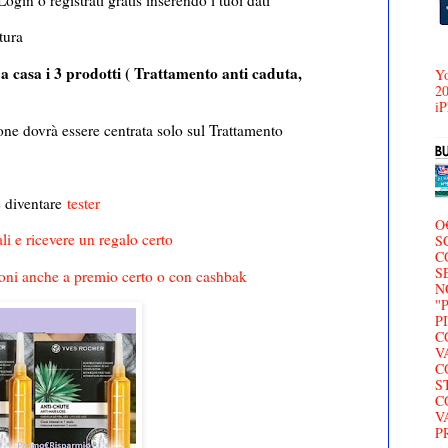
ogin o registrati gratis inserendo i tuoi dati
atura
 a casa i 3 prodotti ( Trattamento anti caduta,
Yo
20
iP
one dovrà essere centrata solo sul Trattamento
e diventare
tester
O
li e ricevere un regalo certo
S
C
S
oni anche a premio certo o con cashbak
N
'
P
C
V
C
S
C
V
P