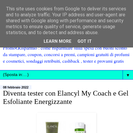
This site uses cookies from Google to deliver its services
and to analyze traffic. Your IP address and user-agent are
shared with Google along with performance and security
metrics to ensure quality of service, generate usage
statistics, and to detect and address abuse.
LEARN MORE
GOT IT
Promo€Risparmio : come risparmiare sulla spesa con buoni sconto
da stampare, coupon, concorsi a premi, campioni gratuiti di profumi
e cosmetici, sondaggi retribuiti, cashback , tester e provami gratis
▼
08 febbraio 2022
Diventa tester con Elancyl My Coach e Gel
Esfoliante Energizzante