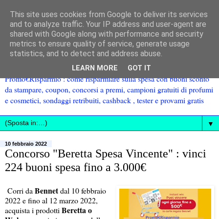
This site uses cookies from Google to deliver its services
and to analyze traffic. Your IP address and user-agent are
shared with Google along with performance and security
metrics to ensure quality of service, generate usage
statistics, and to detect and address abuse.
LEARN MORE
GOT IT
Promo€Risparmio : come risparmiare sulla spesa con buoni sconto
da stampare, coupon, concorsi a premi, campioni gratuiti di profumi
e cosmetici, sondaggi retribuiti, cashback , tester e provami gratis
▼
10 febbraio 2022
Concorso "Beretta Spesa Vincente" : vinci
224 buoni spesa fino a 3.000€
Bennet
Corri da
dal 10 febbraio
2022 e fino al 12 marzo 2022,
Beretta o
acquista i prodotti