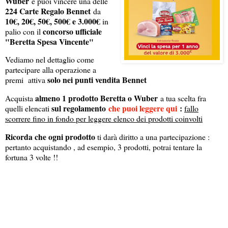
Wuber
e puoi vincere una delle
224 Carte Regalo Bennet
da
10€, 20€, 50€, 500€ e 3.000€
in
concorso ufficiale
palio con il
"Beretta Spesa Vincente"
Vediamo nel dettaglio come
partecipare alla operazione a
solo nei punti vendita Bennet
premi attiva
almeno 1 prodotto Beretta o Wuber
Acquista
a tua scelta fra
sul regolamento
che puoi leggere qui
:
quelli elencati
fallo
scorrere fino in fondo per leggere elenco dei prodotti coinvolti
Ricorda che ogni prodotto
ti darà diritto a una partecipazione :
pertanto acquistando , ad esempio, 3 prodotti, potrai tentare la
fortuna 3 volte !!