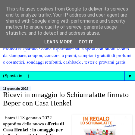
This site uses cookies from Google to deliver its services
and to analyze traffic. Your IP address and user-agent are
shared with Google along with performance and security
metrics to ensure quality of service, generate usage
statistics, and to detect and address abuse.
LEARN MORE
GOT IT
Promo€Risparmio : come risparmiare sulla spesa con buoni sconto
da stampare, coupon, concorsi a premi, campioni gratuiti di profumi
e cosmetici, sondaggi retribuiti, cashback , tester e provami gratis
▼
11 gennaio 2022
Ricevi in omaggio lo Schiumalatte firmato
Beper con Casa Henkel
Entro il 18 gennaio 2022
offerta di
approfitta della nuova
Casa Henkel
in omaggio per
: