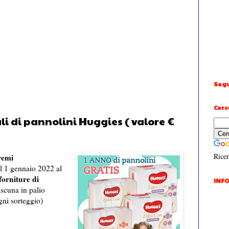
Segu
Cerc
li di pannolini Huggies ( valore €
Ricer
remi
l 1 gennaio 2022 al
forniture di
INFO
scuna in palio
gni sorteggio)