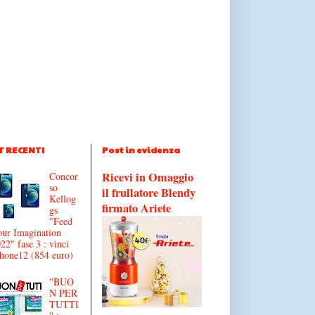
T RECENTI
Post in evidenza
Ricevi in Omaggio
Concor
so
il frullatore Blendy
Kellog
firmato Ariete
gs
"Feed
ur Imagination
22" fase 3 : vinci
hone12 (854 euro)
''BUO
N PER
TUTTI