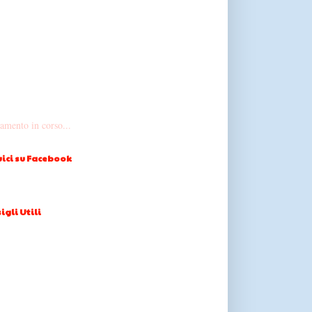
amento in corso...
ici su Facebook
igli Utili