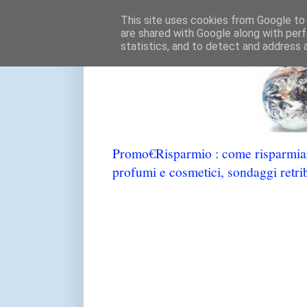
This site uses cookies from Google to d
are shared with Google along with perf
statistics, and to detect and address 
Promo€Risparmio : come risparmiare
profumi e cosmetici, sondaggi retrib