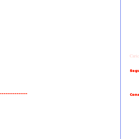
Caric
Segu
______________
Cons