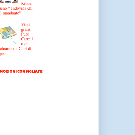
Kinder
eno '' Indovina chi
il mandante''
Vinci
gratis
Pure
Carrell
o da
ainare con Cubi di
gno
MOZIONI CONSIGLIATE