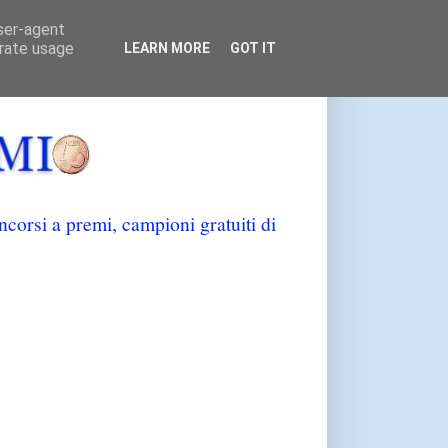
user-agent
erate usage
LEARN MORE
GOT IT
orsi a premi, campioni gratuiti di