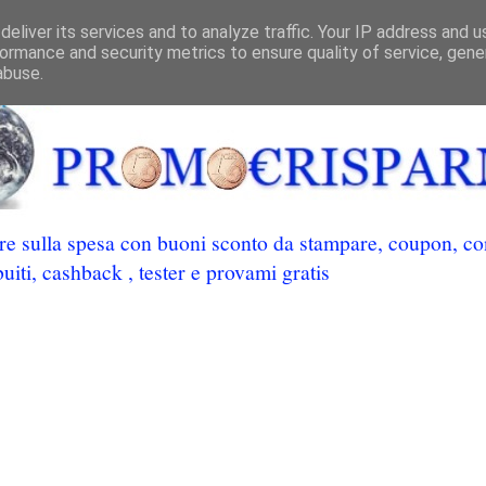
eliver its services and to analyze traffic. Your IP address and 
ormance and security metrics to ensure quality of service, gen
abuse.
 sulla spesa con buoni sconto da stampare, coupon, conc
uiti, cashback , tester e provami gratis