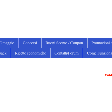
iOmaggio
Concorsi
Buoni Sconto / Coupon
Promozioni e
back
Ricette economiche
Contatti/Forum
Come Funziona
Pubb