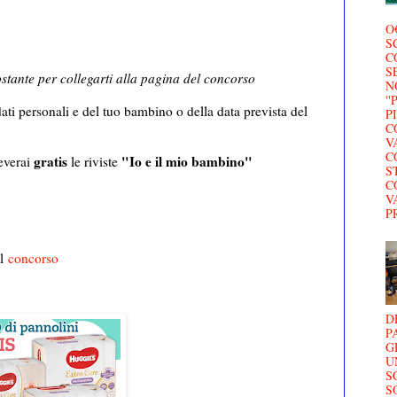
O
S
C
S
stante per collegarti alla pagina del concorso
N
'
dati personali e del tuo bambino o della data prevista del
P
C
V
C
gratis
"Io e il mio bambino"
everai
le riviste
S
C
V
P
al
concorso
D
P
G
U
S
S