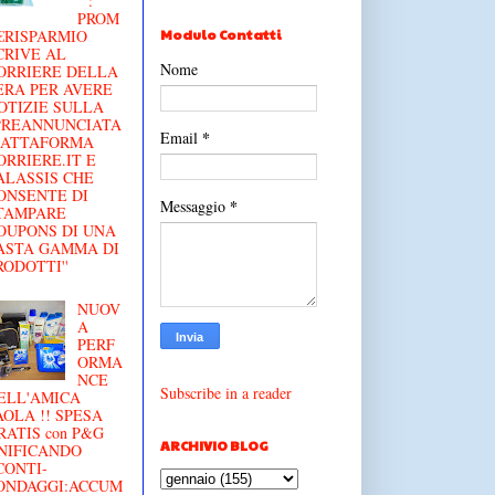
'' :
PROM
Modulo Contatti
€RISPARMIO
CRIVE AL
Nome
ORRIERE DELLA
ERA PER AVERE
OTIZIE SULLA
'PREANNUNCIATA
*
Email
IATTAFORMA
ORRIERE.IT E
ALASSIS CHE
ONSENTE DI
*
Messaggio
TAMPARE
OUPONS DI UNA
ASTA GAMMA DI
RODOTTI''
NUOV
A
PERF
ORMA
NCE
Subscribe in a reader
ELL'AMICA
AOLA !! SPESA
RATIS con P&G
ARCHIVIO BLOG
NIFICANDO
CONTI-
ONDAGGI:ACCUM