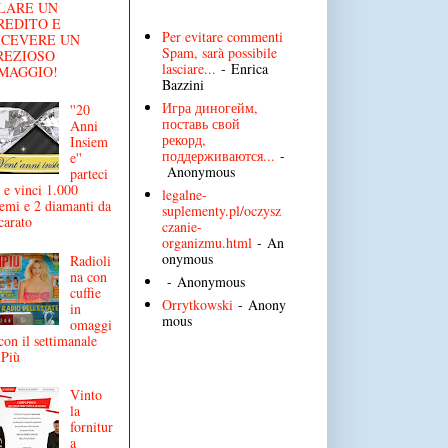
LARE UN
REDITO E
Per evitare commenti
ICEVERE UN
Spam, sarà possibile
REZIOSO
lasciare...
- Enrica
MAGGIO!
Bazzini
Игра диногейм,
''20
поставь свой
Anni
рекорд,
Insiem
поддерживаются...
-
e''
Anonymous
parteci
 e vinci 1.000
legalne-
emi e 2 diamanti da
suplementy.pl/oczysz
carato
czanie-
organizmu.html
- An
onymous
Radioli
na con
- Anonymous
cuffie
Orrytkowski
- Anony
in
mous
omaggi
con il settimanale
iPiù
Vinto
la
fornitur
a