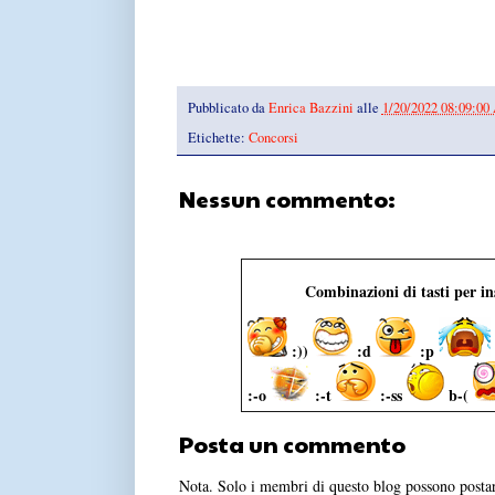
Pubblicato da
Enrica Bazzini
alle
1/20/2022 08:09:0
Etichette:
Concorsi
Nessun commento:
Combinazioni di tasti per i
:))
:d
:p
:-o
:-t
:-ss
b-(
Posta un commento
Nota. Solo i membri di questo blog possono post