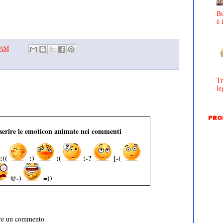
Bu
è 
0 AM
Tr
le
PRO
nserire le emoticon animate nei commenti
:((
:)
:(
:-?
[-(
@-)
=))
are un commento.