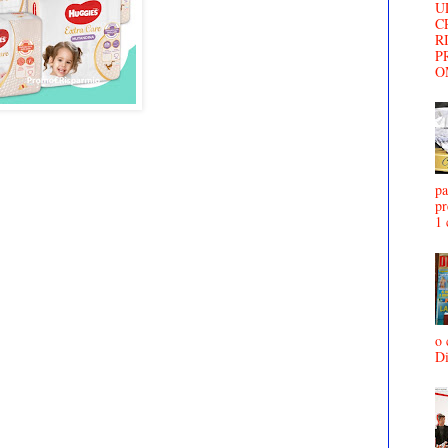
U
C
R
P
O
pa
pr
1 
o 
D