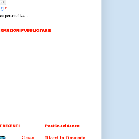
ca personalizzata
RMAZIONI PUBBLICITARIE
T RECENTI
Post in evidenza
Ricevi in Omaggio
Concor