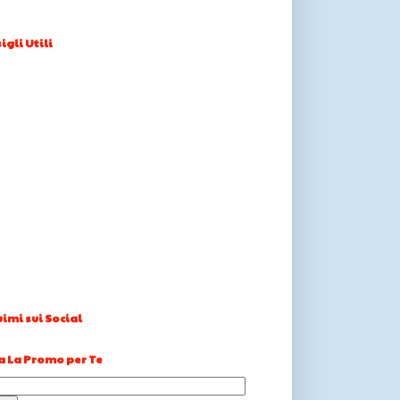
igli Utili
imi sui Social
a La Promo per Te