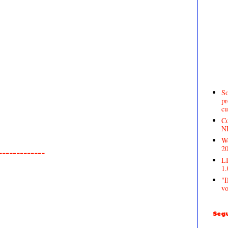
So
pr
cu
Co
N
We
2
______________
LI
1.
"I
vo
Segu