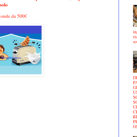
solo
 Monde da 500€
in
ri
sc
D
P
G
U
S
S
U
C
R
P
O