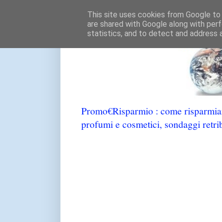
This site uses cookies from Google to d
are shared with Google along with perf
statistics, and to detect and address 
Promo€Risparmio : come risparmiare
profumi e cosmetici, sondaggi retrib