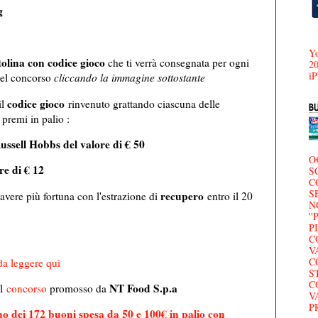
g
Yo
tolina con codice gioco
che ti verrà consegnata per ogni
20
iP
 del concorso
cliccando la immagine sottostante
codice gioco
il
rinvenuto grattando ciascuna delle
 premi in palio :
Russell Hobbs del valore di € 50
O
re di € 12
S
C
S
recupero
avere più fortuna con l'estrazione di
entro il 20
N
'
P
C
V
C
a leggere qui
S
C
NT Food S.p.a
al
concorso
promosso da
V
P
o dei 172 buoni spesa da 50 e 100€ in palio con