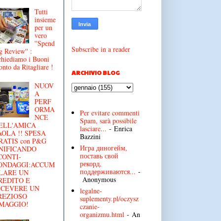
Tutti
insieme
per un
vero
''Spend
Subscribe in a reader
g Review'' :
chiediamo i Buoni
onto da Ritagliare !
ARCHIVIO BLOG
NUOV
A
PERF
ORMA
Per evitare commenti
NCE
Spam, sarà possibile
ELL'AMICA
lasciare...
- Enrica
AOLA !! SPESA
Bazzini
RATIS con P&G
Игра диногейм,
NIFICANDO
поставь свой
CONTI-
рекорд,
ONDAGGI:ACCUM
поддерживаются...
-
LARE UN
Anonymous
REDITO E
ICEVERE UN
legalne-
REZIOSO
suplementy.pl/oczysz
MAGGIO!
czanie-
organizmu.html
- An