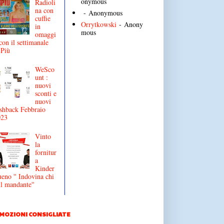
onymous
Radioli
na con
- Anonymous
cuffie
Orrytkowski
- Anony
in
mous
omaggi
con il settimanale
iPiù
WeSco
unt :
nuovi
sconti e
nuovi
shback Febbraio
023
Vinto
la
fornitur
a
Kinder
eno '' Indovina chi
il mandante''
MOZIONI CONSIGLIATE