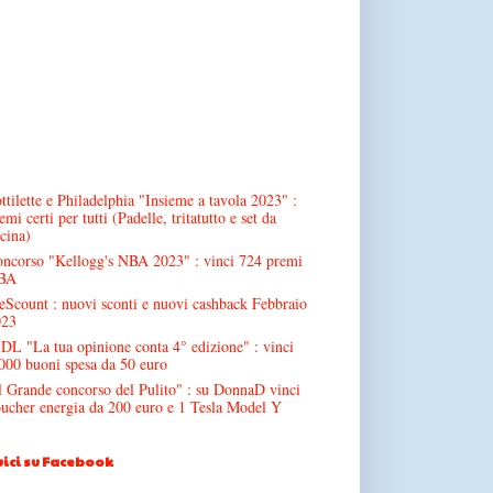
ttilette e Philadelphia "Insieme a tavola 2023" :
emi certi per tutti (Padelle, tritatutto e set da
cina)
ncorso "Kellogg's NBA 2023" : vinci 724 premi
BA
Scount : nuovi sconti e nuovi cashback Febbraio
023
DL "La tua opinione conta 4° edizione" : vinci
000 buoni spesa da 50 euro
l Grande concorso del Pulito" : su DonnaD vinci
ucher energia da 200 euro e 1 Tesla Model Y
ici su Facebook