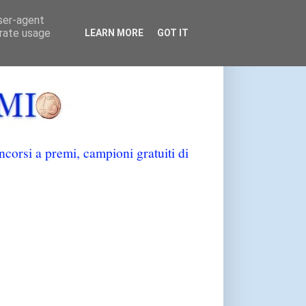
user-agent
erate usage
LEARN MORE
GOT IT
orsi a premi, campioni gratuiti di