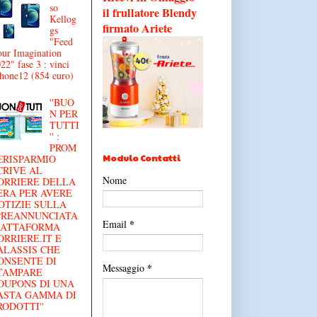
so
il frullatore Blendy
Kellog
firmato Ariete
gs
"Feed
ur Imagination
22" fase 3 : vinci
hone12 (854 euro)
''BUO
N PER
TUTTI
'' :
PROM
Modulo Contatti
€RISPARMIO
CRIVE AL
Nome
ORRIERE DELLA
ERA PER AVERE
OTIZIE SULLA
'PREANNUNCIATA
*
Email
IATTAFORMA
ORRIERE.IT E
ALASSIS CHE
ONSENTE DI
*
Messaggio
TAMPARE
OUPONS DI UNA
ASTA GAMMA DI
RODOTTI''