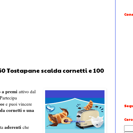
Cons
 50 Tostapane scalda cornetti e 100
 a premi
attivo dal
Partecipa
ree
e puoi vincere
Segu
lda cornetti o una
Cerc
aderenti
ita
che