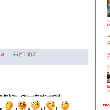
o 
D
ca
 PM
2
Bu
è 
nserire le emoticon animate nei commenti
PRO
:((
:)
:(
:-?
[-(