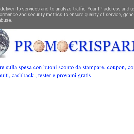
eliver its services and to analyze traffic. Your IP address and 
ormance and security metrics to ensure quality of service, gen
abuse.
 sulla spesa con buoni sconto da stampare, coupon, conc
uiti, cashback , tester e provami gratis