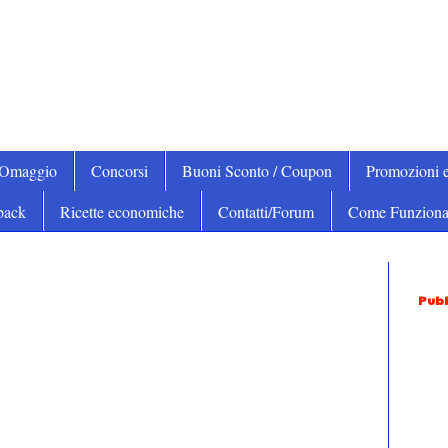
iOmaggio
Concorsi
Buoni Sconto / Coupon
Promozioni e
back
Ricette economiche
Contatti/Forum
Come Funziona
Pubb