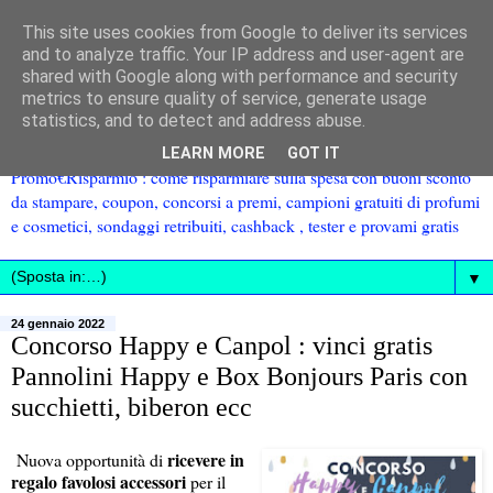
This site uses cookies from Google to deliver its services
and to analyze traffic. Your IP address and user-agent are
shared with Google along with performance and security
metrics to ensure quality of service, generate usage
statistics, and to detect and address abuse.
LEARN MORE
GOT IT
Promo€Risparmio : come risparmiare sulla spesa con buoni sconto
da stampare, coupon, concorsi a premi, campioni gratuiti di profumi
e cosmetici, sondaggi retribuiti, cashback , tester e provami gratis
▼
24 gennaio 2022
Concorso Happy e Canpol : vinci gratis
Pannolini Happy e Box Bonjours Paris con
succhietti, biberon ecc
ricevere in
Nuova opportunità di
regalo favolosi accessori
per il