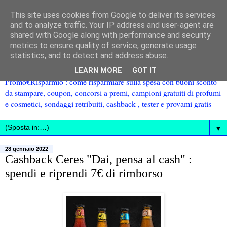
This site uses cookies from Google to deliver its services
and to analyze traffic. Your IP address and user-agent are
shared with Google along with performance and security
metrics to ensure quality of service, generate usage
statistics, and to detect and address abuse.
LEARN MORE
GOT IT
Promo€Risparmio : come risparmiare sulla spesa con buoni sconto
da stampare, coupon, concorsi a premi, campioni gratuiti di profumi
e cosmetici, sondaggi retribuiti, cashback , tester e provami gratis
▼
28 gennaio 2022
Cashback Ceres "Dai, pensa al cash" :
spendi e riprendi 7€ di rimborso