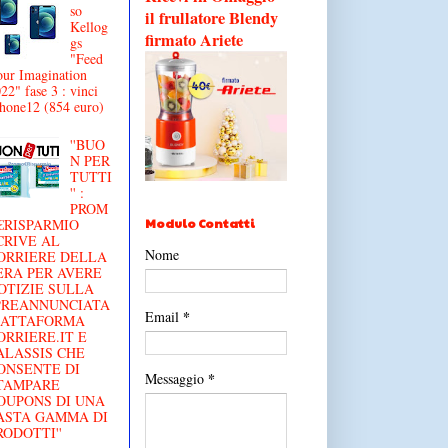
so
il frullatore Blendy
Kellog
firmato Ariete
gs
"Feed
ur Imagination
22" fase 3 : vinci
hone12 (854 euro)
''BUO
N PER
TUTTI
'' :
PROM
Modulo Contatti
€RISPARMIO
CRIVE AL
Nome
ORRIERE DELLA
ERA PER AVERE
OTIZIE SULLA
'PREANNUNCIATA
*
Email
IATTAFORMA
ORRIERE.IT E
ALASSIS CHE
ONSENTE DI
*
Messaggio
TAMPARE
OUPONS DI UNA
ASTA GAMMA DI
RODOTTI''