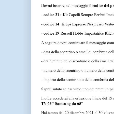
codice del p
Dovrai inserire nel messaggio il
codice 21 :
-
Kit Capelli Sempre Perfetti Imet
codice 14
-
Krups Espresso Nespresso Vertu
codice 19
-
Russell Hobbs Impastatrice Kitc
A seguire dovrai continuare il messaggio comu
- data dello scontrino o email di conferma d
- ora e minuti dello scontrino o della email 
- numero dello scontrino o numero della confe
- importo dello scontrino o della conferma de
Saprai subito se hai vinto uno dei premi in pa
Inoltre accederai alla estrazione finale del 1
TV 65" Samsung da 65"
Hai tempo dal 20 dicembre 2021 al 30 giugn