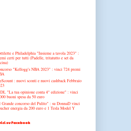
ttilette e Philadelphia "Insieme a tavola 2023" :
emi certi per tutti (Padelle, tritatutto e set da
cina)
ncorso "Kellogg's NBA 2023" : vinci 724 premi
BA
Scount : nuovi sconti e nuovi cashback Febbraio
023
DL "La tua opinione conta 4° edizione" : vinci
000 buoni spesa da 50 euro
l Grande concorso del Pulito" : su DonnaD vinci
ucher energia da 200 euro e 1 Tesla Model Y
ici su Facebook