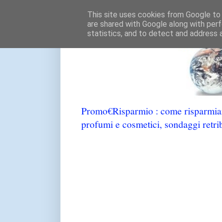
This site uses cookies from Google to d
are shared with Google along with perf
statistics, and to detect and address 
Promo€Risparmio : come risparmiare
profumi e cosmetici, sondaggi retrib