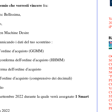
remio che vorresti vincere
fra:
ec Bellissima,
Yo
20
o,
iP
hen Machine Desire
nicando i dati del tuo scontrino :
ell'ordine d'acquisto (GGMM)
O
di conferma dell'ordine d'acquisto (HHMM)
S
C
S
rma dell'ordine d'acquisto
N
'
ll'ordine d'acquisto (comprensivo dei decimali)
P
C
lio
V
C
1 Smart
5 settembre 2022 durante la quale verrà assegnato
S
C
V
P
o 2022