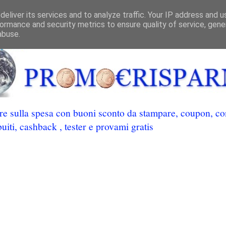
eliver its services and to analyze traffic. Your IP address and 
ormance and security metrics to ensure quality of service, gen
abuse.
 sulla spesa con buoni sconto da stampare, coupon, conc
uiti, cashback , tester e provami gratis