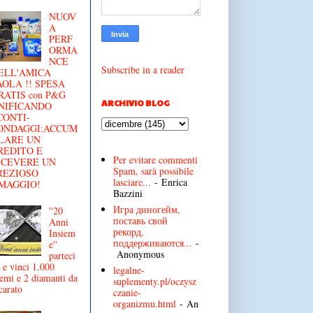
NUOV
A
PERF
ORMA
NCE
Subscribe in a reader
ELL'AMICA
AOLA !! SPESA
RATIS con P&G
ARCHIVIO BLOG
NIFICANDO
CONTI-
ONDAGGI:ACCUM
LARE UN
REDITO E
Per evitare commenti
ICEVERE UN
Spam, sarà possibile
REZIOSO
lasciare...
- Enrica
MAGGIO!
Bazzini
Игра диногейм,
''20
поставь свой
Anni
рекорд,
Insiem
поддерживаются...
-
e''
Anonymous
parteci
 e vinci 1.000
legalne-
emi e 2 diamanti da
suplementy.pl/oczysz
carato
czanie-
organizmu.html
- An