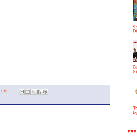
o 
D
Bu
è 
0 PM
Tr
le
PRO