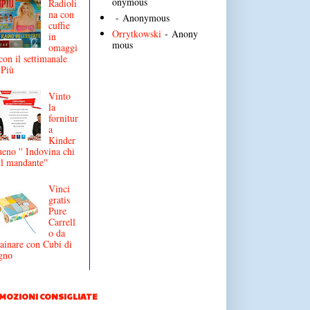
onymous
Radioli
na con
- Anonymous
cuffie
Orrytkowski
- Anony
in
mous
omaggi
con il settimanale
iPiù
Vinto
la
fornitur
a
Kinder
eno '' Indovina chi
il mandante''
Vinci
gratis
Pure
Carrell
o da
ainare con Cubi di
gno
MOZIONI CONSIGLIATE