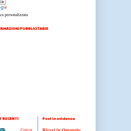
ca personalizzata
RMAZIONI PUBBLICITARIE
T RECENTI
Post in evidenza
Ricevi in Omaggio
Concor