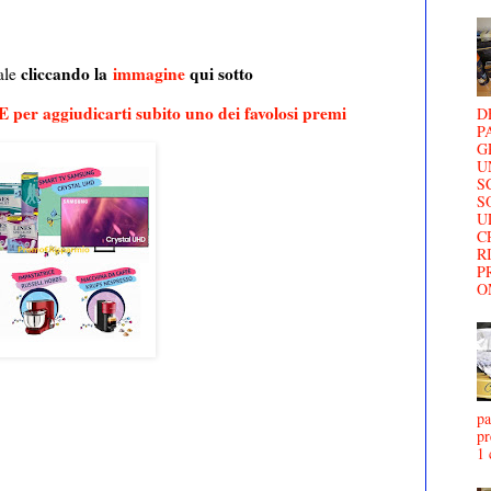
cliccando la
immagine
qui sotto
iale
 per aggiudicarti subito uno dei favolosi premi
D
P
G
U
S
S
U
C
R
P
O
pa
pr
1 