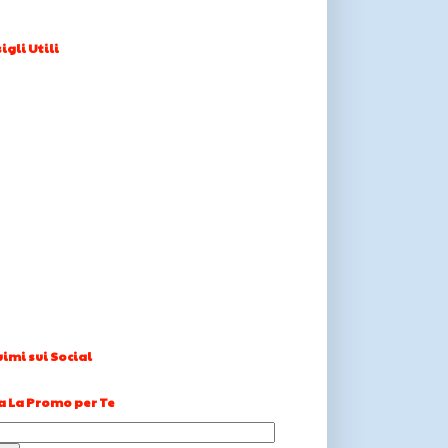
igli Utili
imi sui Social
a La Promo per Te