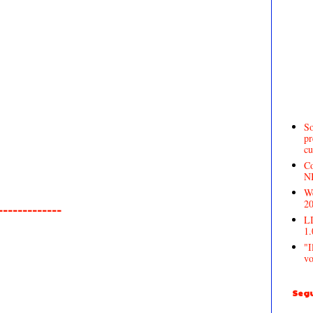
So
pr
cu
Co
N
We
2
______________
LI
1.
"I
vo
Segu