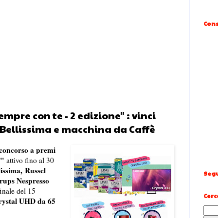
Cons
mpre con te - 2 edizione" : vinci
 Bellissima e macchina da Caffè
concorso a premi
e"
attivo fino al 30
issima, Russel
Segu
rups Nespresso
inale del 15
Cerc
ystal UHD da 65