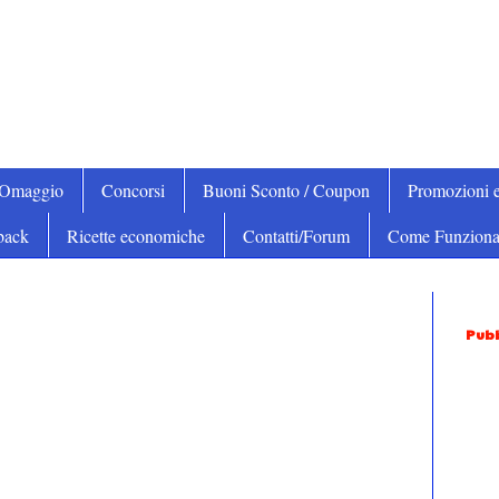
iOmaggio
Concorsi
Buoni Sconto / Coupon
Promozioni e
back
Ricette economiche
Contatti/Forum
Come Funziona
Pubb