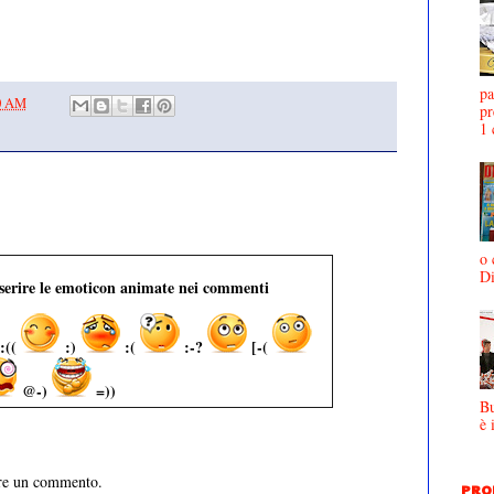
pa
00 AM
pr
1 
o 
D
nserire le emoticon animate nei commenti
:((
:)
:(
:-?
[-(
@-)
=))
Bu
è 
are un commento.
PRO