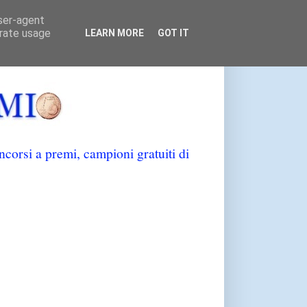
user-agent
erate usage
LEARN MORE
GOT IT
orsi a premi, campioni gratuiti di