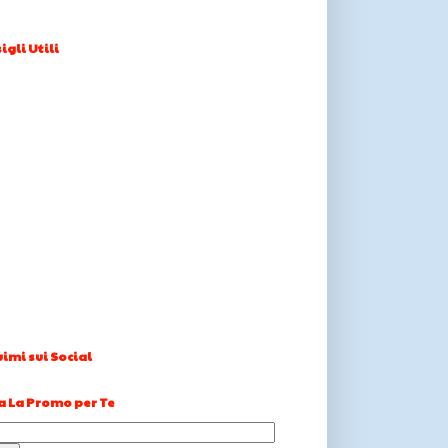
igli Utili
imi sui Social
a La Promo per Te