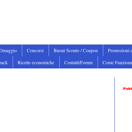
iOmaggio
Concorsi
Buoni Sconto / Coupon
Promozioni e
back
Ricette economiche
Contatti/Forum
Come Funziona
Pubb