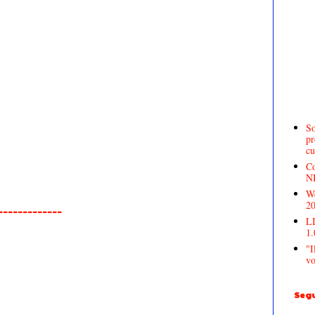
So
pr
cu
Co
N
We
2
______________
LI
1.
"I
vo
Segu