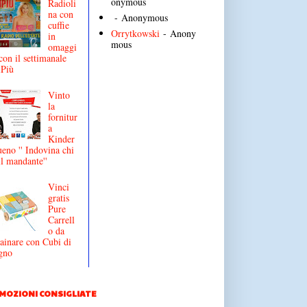
onymous
Radioli
na con
- Anonymous
cuffie
Orrytkowski
- Anony
in
mous
omaggi
con il settimanale
iPiù
Vinto
la
fornitur
a
Kinder
eno '' Indovina chi
il mandante''
Vinci
gratis
Pure
Carrell
o da
ainare con Cubi di
gno
MOZIONI CONSIGLIATE