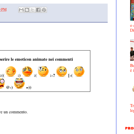
0 PM
o 
D
nserire le emoticon animate nei commenti
Bu
è 
:((
:)
:(
:-?
[-(
@-)
=))
Tr
le
are un commento.
PRO