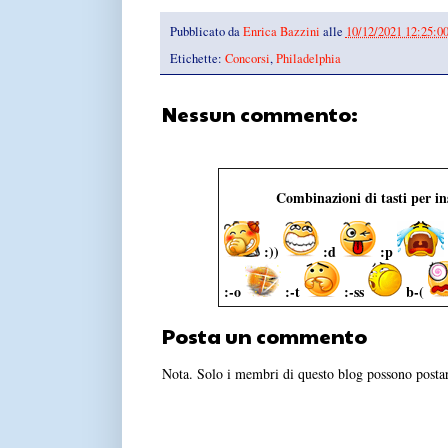
Pubblicato da
Enrica Bazzini
alle
10/12/2021 12:25:0
Etichette:
Concorsi
,
Philadelphia
Nessun commento:
Combinazioni di tasti per i
:))
:d
:p
:-o
:-t
:-ss
b-(
Posta un commento
Nota. Solo i membri di questo blog possono post