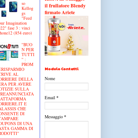
so
il frullatore Blendy
Kellog
firmato Ariete
gs
"Feed
ur Imagination
22" fase 3 : vinci
hone12 (854 euro)
''BUO
N PER
TUTTI
'' :
PROM
Modulo Contatti
€RISPARMIO
CRIVE AL
Nome
ORRIERE DELLA
ERA PER AVERE
OTIZIE SULLA
'PREANNUNCIATA
*
Email
IATTAFORMA
ORRIERE.IT E
ALASSIS CHE
ONSENTE DI
*
Messaggio
TAMPARE
OUPONS DI UNA
ASTA GAMMA DI
RODOTTI''