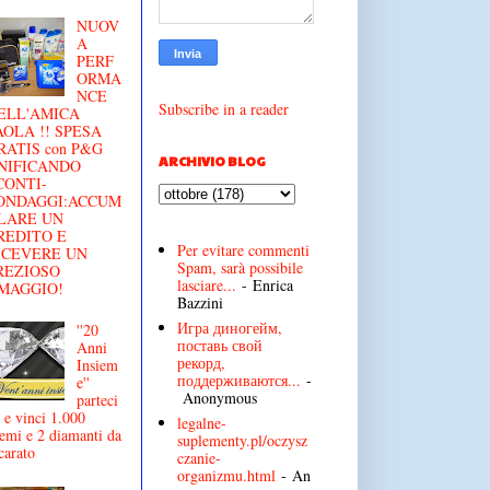
NUOV
A
PERF
ORMA
NCE
Subscribe in a reader
ELL'AMICA
AOLA !! SPESA
RATIS con P&G
ARCHIVIO BLOG
NIFICANDO
CONTI-
ONDAGGI:ACCUM
LARE UN
REDITO E
Per evitare commenti
ICEVERE UN
Spam, sarà possibile
REZIOSO
lasciare...
- Enrica
MAGGIO!
Bazzini
Игра диногейм,
''20
поставь свой
Anni
рекорд,
Insiem
поддерживаются...
-
e''
Anonymous
parteci
 e vinci 1.000
legalne-
emi e 2 diamanti da
suplementy.pl/oczysz
carato
czanie-
organizmu.html
- An