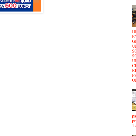
D
P
G
U
S
S
U
C
R
P
O
pa
pr
1 