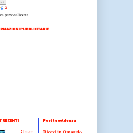
ca personalizzata
RMAZIONI PUBBLICITARIE
T RECENTI
Post in evidenza
Ricevi in Omaggio
Concor