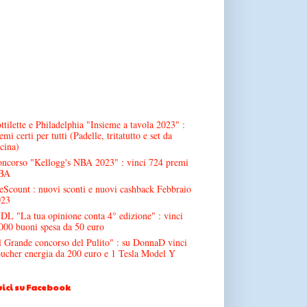
ttilette e Philadelphia "Insieme a tavola 2023" :
emi certi per tutti (Padelle, tritatutto e set da
cina)
ncorso "Kellogg's NBA 2023" : vinci 724 premi
BA
Scount : nuovi sconti e nuovi cashback Febbraio
023
DL "La tua opinione conta 4° edizione" : vinci
000 buoni spesa da 50 euro
l Grande concorso del Pulito" : su DonnaD vinci
ucher energia da 200 euro e 1 Tesla Model Y
ici su Facebook