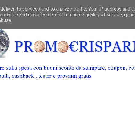
eliver its services and to analyze traffic. Your IP address and 
ormance and security metrics to ensure quality of service, gen
abuse.
 sulla spesa con buoni sconto da stampare, coupon, conc
uiti, cashback , tester e provami gratis