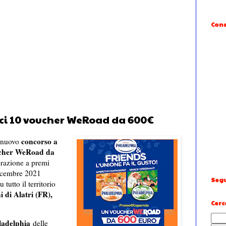
Cons
nci 10 voucher WeRoad da 600€
concorso a
l nuovo
cher WeRoad da
erazione a premi
dicembre 2021
Segu
tutto il territorio
 di Alatri (FR),
Cerc
ladelphia
delle