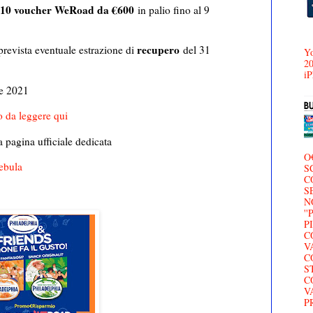
 10 voucher WeRoad da €600
in palio fino al 9
recupero
prevista eventuale estrazione di
del 31
Yo
20
iP
re 2021
 da leggere qui
a pagina ufficiale dedicata
O
Nebula
S
C
S
N
'
P
C
V
C
S
C
V
P