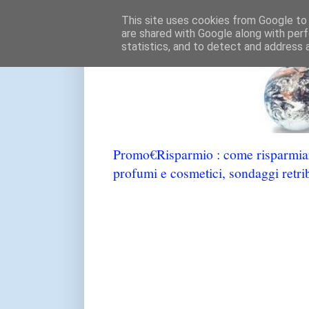
This site uses cookies from Google to d
are shared with Google along with perf
statistics, and to detect and address 
Promo€Risparmio : come risparmiare
profumi e cosmetici, sondaggi retrib