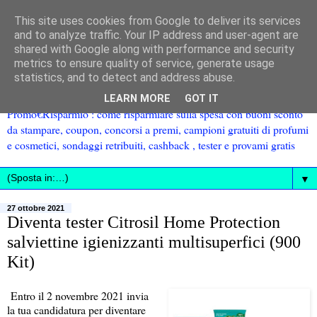
This site uses cookies from Google to deliver its services
and to analyze traffic. Your IP address and user-agent are
shared with Google along with performance and security
metrics to ensure quality of service, generate usage
statistics, and to detect and address abuse.
LEARN MORE
GOT IT
Promo€Risparmio : come risparmiare sulla spesa con buoni sconto
da stampare, coupon, concorsi a premi, campioni gratuiti di profumi
e cosmetici, sondaggi retribuiti, cashback , tester e provami gratis
▼
27 ottobre 2021
Diventa tester Citrosil Home Protection
salviettine igienizzanti multisuperfici (900
Kit)
Entro il 2 novembre 2021 invia
la tua candidatura per diventare