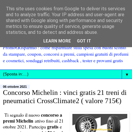
This site uses cookies from Google to deliver its services
and to analyze traffic. Your IP address and user-agent are
shared with Google along with performance and security
metrics to ensure quality of service, generate usage
statistics, and to detect and address abuse.
LEARN MORE
GOT IT
Promo€Risparmio : come risparmiare sulla spesa con buoni sconto
da stampare, coupon, concorsi a premi, campioni gratuiti di profumi
e cosmetici, sondaggi retribuiti, cashback , tester e provami gratis
▼
06 ottobre 2021
Concorso Michelin : vinci gratis 21 treni di
pneumatici CrossClimate2 ( valore 715€)
concorso a
Ti segnalo il nuovo
premi Michelin
attivo fino al 21
gratis
ottobre 2021. Partecipa
e