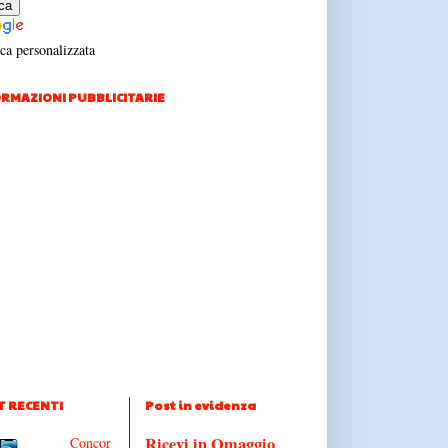
ca personalizzata
RMAZIONI PUBBLICITARIE
T RECENTI
Post in evidenza
Ricevi in Omaggio
Concor