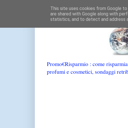
This site uses cookies from Google to d
are shared with Google along with perf
statistics, and to detect and address 
Promo€Risparmio : come risparmiare
profumi e cosmetici, sondaggi retrib