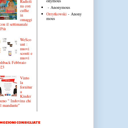
onymous
Radioli
na con
- Anonymous
cuffie
Orrytkowski
- Anony
in
mous
omaggi
con il settimanale
iPiù
WeSco
unt :
nuovi
sconti e
nuovi
shback Febbraio
023
Vinto
la
fornitur
a
Kinder
eno '' Indovina chi
il mandante''
MOZIONI CONSIGLIATE