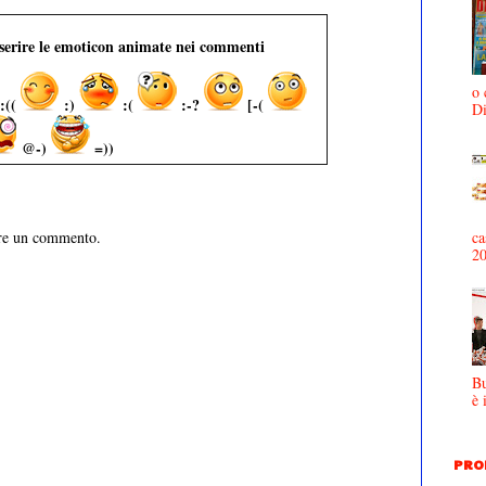
nserire le emoticon animate nei commenti
o 
:((
:)
:(
:-?
[-(
D
@-)
=))
ca
are un commento.
2
Bu
è 
PRO