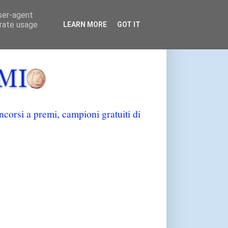
user-agent
erate usage
LEARN MORE
GOT IT
orsi a premi, campioni gratuiti di