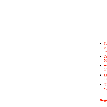
So
pr
cu
Co
N
We
2
______________
LI
1.
"I
vo
Segu