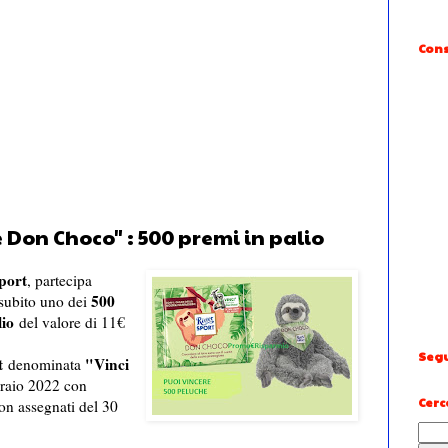
Cons
e Don Choco" : 500 premi in palio
port
, partecipa
500
 subito uno dei
lio
del valore di 11€
Segu
t
"Vinci
denominata
braio 2022 con
Cerc
n assegnati del 30