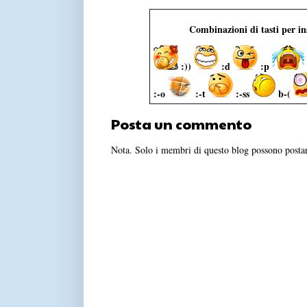
Combinazioni di tasti per i
:))
:d
:p
:-o
:-t
:-ss
b-(
Posta un commento
Nota. Solo i membri di questo blog possono post