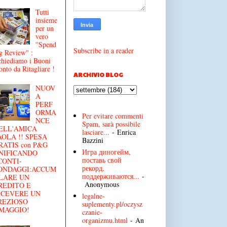
Tutti
insieme
per un
vero
''Spend
Subscribe in a reader
g Review'' :
chiediamo i Buoni
onto da Ritagliare !
ARCHIVIO BLOG
NUOV
A
PERF
ORMA
Per evitare commenti
NCE
Spam, sarà possibile
ELL'AMICA
lasciare...
- Enrica
AOLA !! SPESA
Bazzini
RATIS con P&G
Игра диногейм,
NIFICANDO
поставь свой
CONTI-
рекорд,
ONDAGGI:ACCUM
поддерживаются...
-
LARE UN
Anonymous
REDITO E
ICEVERE UN
legalne-
REZIOSO
suplementy.pl/oczysz
MAGGIO!
czanie-
organizmu.html
- An