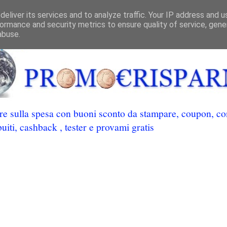
eliver its services and to analyze traffic. Your IP address and 
ormance and security metrics to ensure quality of service, gen
abuse.
 sulla spesa con buoni sconto da stampare, coupon, conc
uiti, cashback , tester e provami gratis