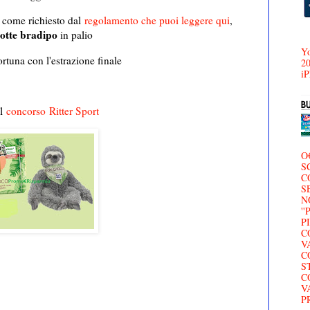
i come richiesto dal
regolamento che puoi leggere qui
,
otte bradipo
in palio
Yo
ortuna con l'estrazione finale
20
iP
al
concorso
Ritter Sport
O
S
C
S
N
'
P
C
V
C
S
C
V
P