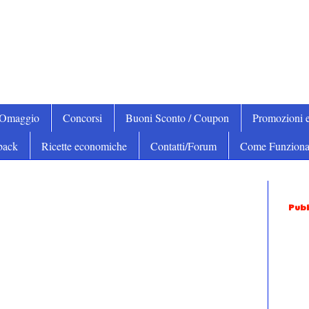
iOmaggio
Concorsi
Buoni Sconto / Coupon
Promozioni e
back
Ricette economiche
Contatti/Forum
Come Funziona
Pubb