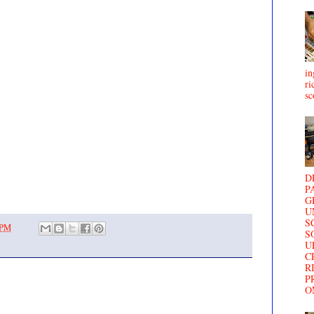
in
ri
sc
D
P
G
U
S
 PM
S
U
C
R
P
O