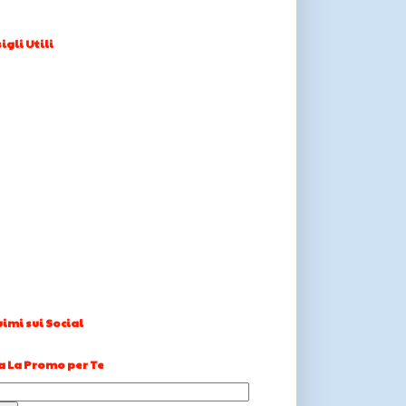
igli Utili
imi sui Social
a La Promo per Te