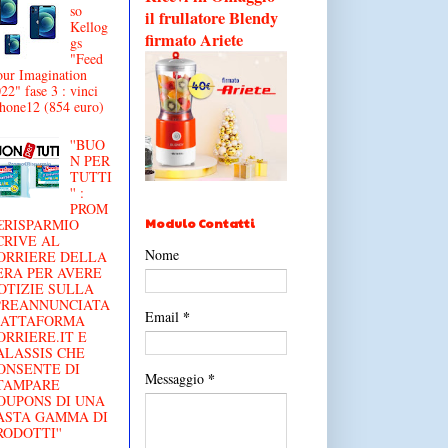
so
il frullatore Blendy
Kellog
firmato Ariete
gs
"Feed
ur Imagination
22" fase 3 : vinci
hone12 (854 euro)
''BUO
N PER
TUTTI
'' :
PROM
Modulo Contatti
€RISPARMIO
CRIVE AL
Nome
ORRIERE DELLA
ERA PER AVERE
OTIZIE SULLA
'PREANNUNCIATA
*
Email
IATTAFORMA
ORRIERE.IT E
ALASSIS CHE
ONSENTE DI
*
Messaggio
TAMPARE
OUPONS DI UNA
ASTA GAMMA DI
RODOTTI''