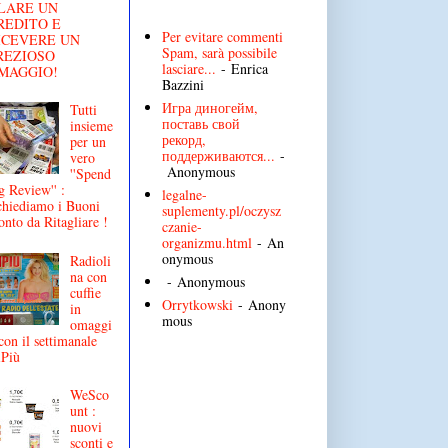
LARE UN
REDITO E
Per evitare commenti
ICEVERE UN
Spam, sarà possibile
REZIOSO
lasciare...
- Enrica
MAGGIO!
Bazzini
Игра диногейм,
Tutti
поставь свой
insieme
рекорд,
per un
поддерживаются...
-
vero
Anonymous
''Spend
g Review'' :
legalne-
chiediamo i Buoni
suplementy.pl/oczysz
onto da Ritagliare !
czanie-
organizmu.html
- An
onymous
Radioli
na con
- Anonymous
cuffie
Orrytkowski
- Anony
in
mous
omaggi
con il settimanale
iPiù
WeSco
unt :
nuovi
sconti e