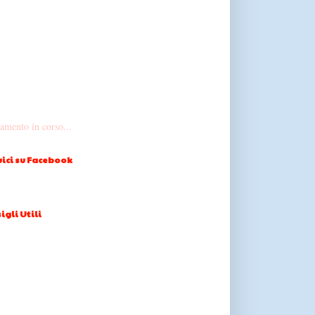
amento in corso...
ici su Facebook
igli Utili