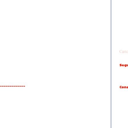
Caric
Segu
______________
Cons