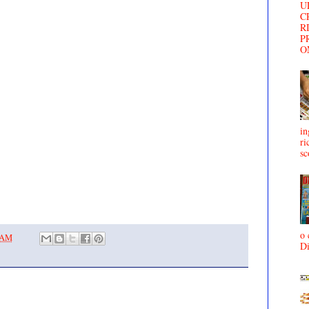
U
C
R
P
O
in
ri
sc
o 
0 AM
D