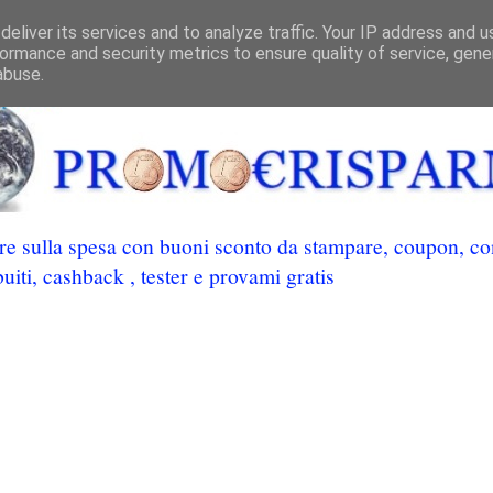
eliver its services and to analyze traffic. Your IP address and 
ormance and security metrics to ensure quality of service, gen
abuse.
 sulla spesa con buoni sconto da stampare, coupon, conc
uiti, cashback , tester e provami gratis