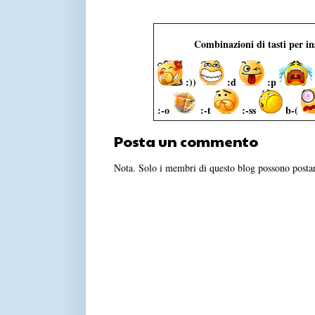
Combinazioni di tasti per i
:))
:d
:p
:-o
:-t
:-ss
b-(
Posta un commento
Nota. Solo i membri di questo blog possono post