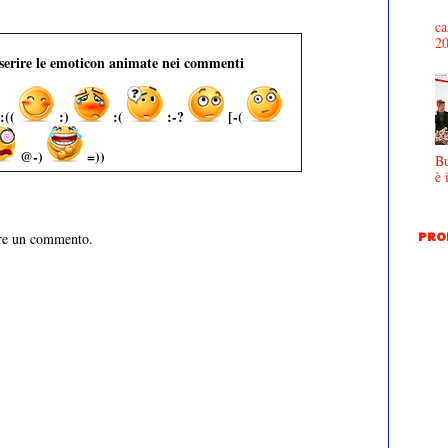
ca
2
nserire le emoticon animate nei commenti
:((
:)
:(
:-?
[-(
@-)
=))
Bu
è 
PRO
are un commento.