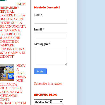
'' :
PROM
Modulo Contatti
€RISPARMIO
CRIVE AL
Nome
ORRIERE DELLA
ERA PER AVERE
OTIZIE SULLA
'PREANNUNCIATA
*
Email
IATTAFORMA
ORRIERE.IT E
ALASSIS CHE
ONSENTE DI
*
Messaggio
TAMPARE
OUPONS DI UNA
ASTA GAMMA DI
RODOTTI''
NUOV
A
PERF
ORMA
NCE
Subscribe in a reader
ELL'AMICA
AOLA !! SPESA
RATIS con P&G
ARCHIVIO BLOG
NIFICANDO
CONTI-
ONDAGGI:ACCUM