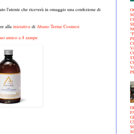
ato l'utente che riceverà in omaggio una confezione di
O
S
C
S
re alla
iniziativa
di
Abano Terme Cosmesi
N
'
l tuo amico a 4 zampe
P
C
V
C
S
C
V
P
D
P
G
U
S
S