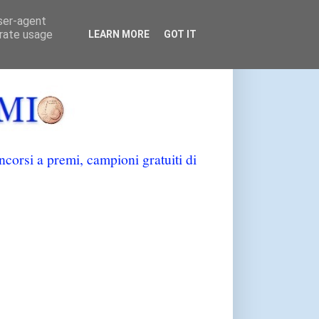
user-agent
erate usage
LEARN MORE
GOT IT
orsi a premi, campioni gratuiti di