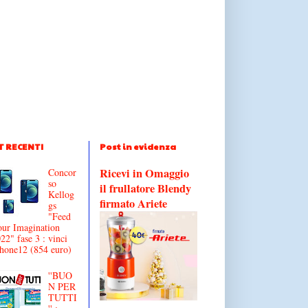
T RECENTI
Post in evidenza
Ricevi in Omaggio
Concor
so
il frullatore Blendy
Kellog
firmato Ariete
gs
"Feed
ur Imagination
22" fase 3 : vinci
hone12 (854 euro)
''BUO
N PER
TUTTI