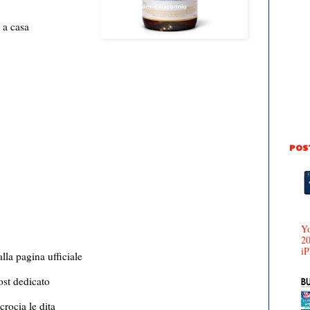
 a casa
POS
Yo
20
iP
alla pagina ufficiale
post dedicato
crocia le dita