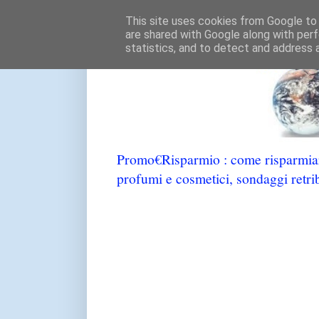
This site uses cookies from Google to d
are shared with Google along with perf
statistics, and to detect and address 
Promo€Risparmio : come risparmiare
profumi e cosmetici, sondaggi retrib