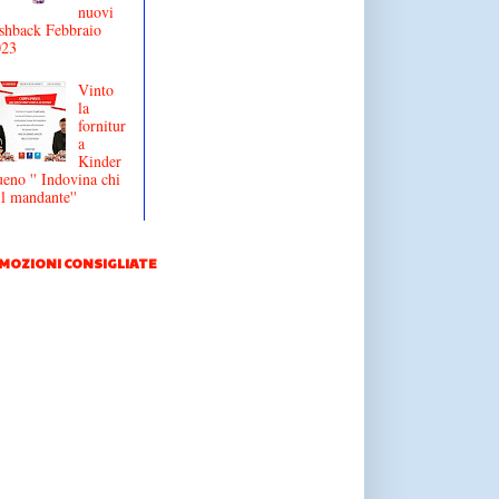
nuovi
shback Febbraio
023
Vinto
la
fornitur
a
Kinder
eno '' Indovina chi
il mandante''
MOZIONI CONSIGLIATE