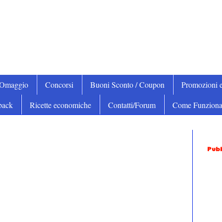
iOmaggio
Concorsi
Buoni Sconto / Coupon
Promozioni e
back
Ricette economiche
Contatti/Forum
Come Funziona
Pubb