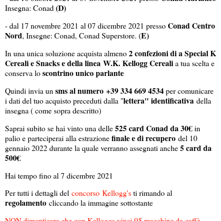
(D)
Insegna: Conad
Conad Centro
- dal 17 novembre 2021 al 07 dicembre 2021 presso
Nord
E)
, Insegne: Conad, Conad Superstore. (
2 confezioni di a Special K
In una unica soluzione acquista almeno
Cereali e Snacks e della linea W.K. Kellogg Cereali
a tua scelta e
scontrino unico parlante
conserva lo
sms al numero +39 334 669 4534
Quindi invia un
per comunicare
lettera" identificativa
i dati del tuo acquisto preceduti dalla "
della
insegna ( come sopra descritto)
525 card Conad da 30€
Saprai subito se hai vinto una delle
in
finale e di recupero
palio e parteciperai alla estrazione
del 10
5 card da
gennaio 2022 durante la quale verranno assegnati anche
500€
Hai tempo fino al 7 dicembre 2021
Per tutti i dettagli del
concorso
Kellogg's
ti rimando al
regolamento
cliccando la immagine sottostante
NON dimenticare che con Kelloggs vinci 95 macchine da caffè