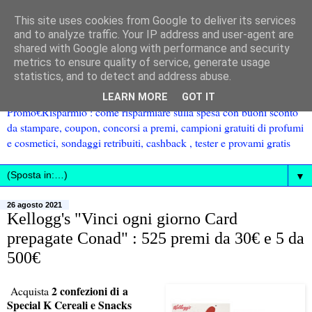
This site uses cookies from Google to deliver its services
and to analyze traffic. Your IP address and user-agent are
shared with Google along with performance and security
metrics to ensure quality of service, generate usage
statistics, and to detect and address abuse.
LEARN MORE
GOT IT
Promo€Risparmio : come risparmiare sulla spesa con buoni sconto
da stampare, coupon, concorsi a premi, campioni gratuiti di profumi
e cosmetici, sondaggi retribuiti, cashback , tester e provami gratis
▼
26 agosto 2021
Kellogg's "Vinci ogni giorno Card
prepagate Conad" : 525 premi da 30€ e 5 da
500€
2 confezioni di a
Acquista
Special K Cereali e Snacks