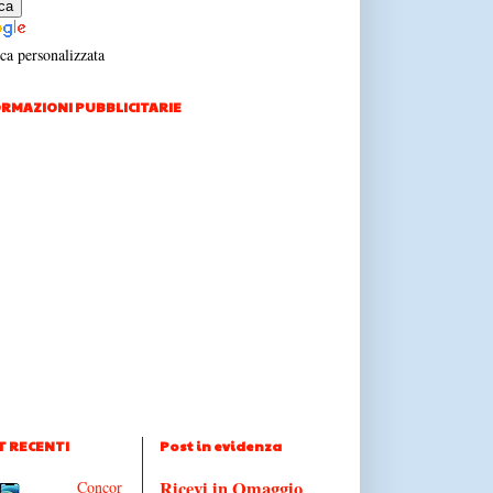
ca personalizzata
RMAZIONI PUBBLICITARIE
T RECENTI
Post in evidenza
Ricevi in Omaggio
Concor