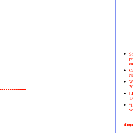
So
pr
cu
Co
N
We
2
______________
LI
1.
"I
vo
Segu