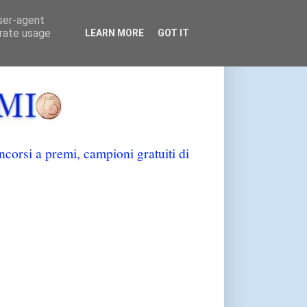
user-agent
erate usage
LEARN MORE
GOT IT
orsi a premi, campioni gratuiti di