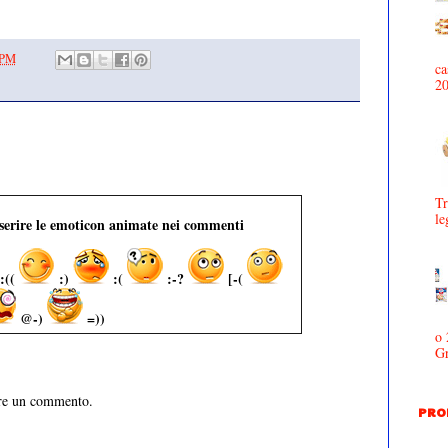
 PM
ca
2
Tr
le
nserire le emoticon animate nei commenti
:((
:)
:(
:-?
[-(
@-)
=))
o 
Gr
are un commento.
PRO