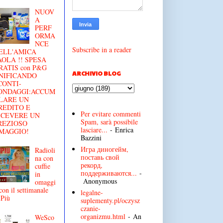
NUOV
A
PERF
ORMA
NCE
Subscribe in a reader
ELL'AMICA
AOLA !! SPESA
RATIS con P&G
ARCHIVIO BLOG
NIFICANDO
CONTI-
ONDAGGI:ACCUM
LARE UN
REDITO E
Per evitare commenti
ICEVERE UN
Spam, sarà possibile
REZIOSO
lasciare...
- Enrica
MAGGIO!
Bazzini
Игра диногейм,
Radioli
поставь свой
na con
рекорд,
cuffie
поддерживаются...
-
in
Anonymous
omaggi
con il settimanale
legalne-
iPiù
suplementy.pl/oczysz
czanie-
organizmu.html
- An
WeSco