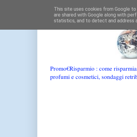
This site uses cookies from Google to d
are shared with Google along with perf
statistics, and to detect and address 
Promo€Risparmio : come risparmiare
profumi e cosmetici, sondaggi retrib