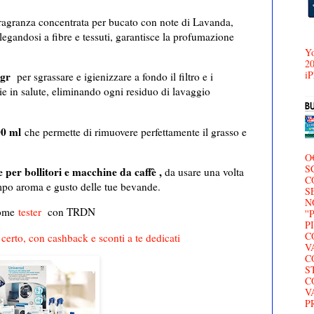
fragranza concentrata per bucato con note di Lavanda,
gandosi a fibre e tessuti, garantisce la profumazione
Yo
20
iP
0 gr
per sgrassare e igienizzare a fondo il filtro e i
e in salute, eliminando ogni residuo di lavaggio
00 ml
che permette di rimuovere perfettamente il grasso e
O
S
e per bollitori e macchine da caffè ,
da usare una volta
C
empo aroma e gusto delle tue bevande.
S
N
come
tester
con TRDN
'
P
C
 certo, con cashback e sconti a te dedicati
V
C
S
C
V
P