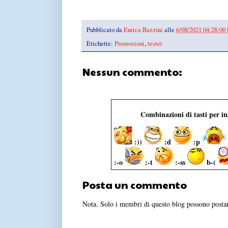
Pubblicato da
Enrica Bazzini
alle
6/08/2021 04:28:00
Etichette:
Promozioni
,
tester
Nessun commento:
Combinazioni di tasti per i
:))
:d
:p
:-o
:-t
:-ss
b-(
Posta un commento
Nota. Solo i membri di questo blog possono post