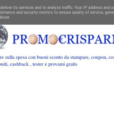
eliver its services and to analyze traffic. Your IP address and 
ormance and security metrics to ensure quality of service, gen
abuse.
 sulla spesa con buoni sconto da stampare, coupon, conc
uiti, cashback , tester e provami gratis