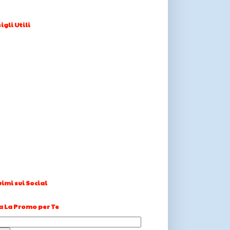
igli Utili
imi sui Social
a La Promo per Te