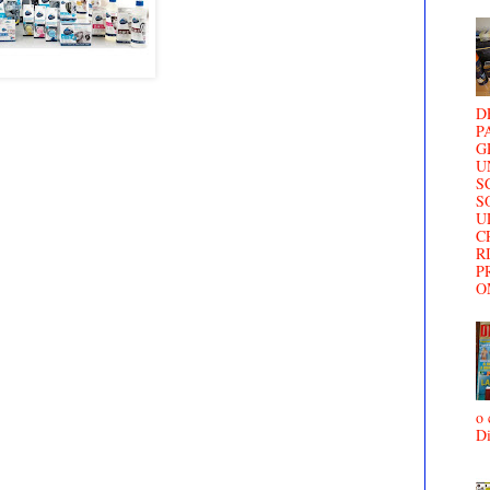
D
P
G
U
S
S
U
C
R
P
O
o 
D