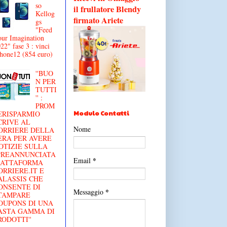
so
il frullatore Blendy
Kellog
firmato Ariete
gs
"Feed
ur Imagination
22" fase 3 : vinci
hone12 (854 euro)
''BUO
N PER
TUTTI
'' :
PROM
Modulo Contatti
€RISPARMIO
CRIVE AL
Nome
ORRIERE DELLA
ERA PER AVERE
OTIZIE SULLA
'PREANNUNCIATA
*
Email
IATTAFORMA
ORRIERE.IT E
ALASSIS CHE
ONSENTE DI
*
Messaggio
TAMPARE
OUPONS DI UNA
ASTA GAMMA DI
RODOTTI''