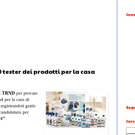
Cons
 tester dei prodotti per la casa
on TRND
per provare
ct
per la cura di
registrandoti gratis
Segu
a candidatura
per
ct"
Cerc