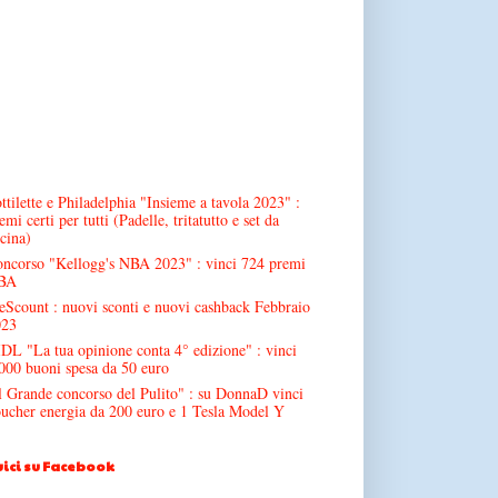
ttilette e Philadelphia "Insieme a tavola 2023" :
emi certi per tutti (Padelle, tritatutto e set da
cina)
ncorso "Kellogg's NBA 2023" : vinci 724 premi
BA
Scount : nuovi sconti e nuovi cashback Febbraio
023
DL "La tua opinione conta 4° edizione" : vinci
000 buoni spesa da 50 euro
l Grande concorso del Pulito" : su DonnaD vinci
ucher energia da 200 euro e 1 Tesla Model Y
ici su Facebook