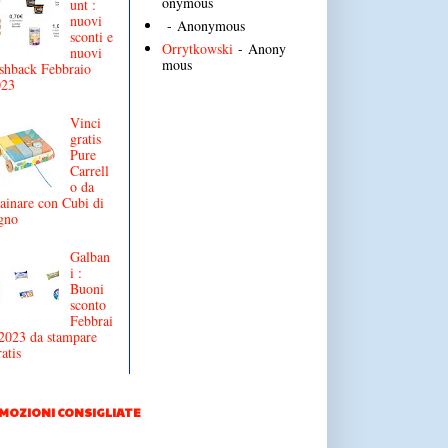
onymous
unt :
nuovi
- Anonymous
sconti e
Orrytkowski
- Anony
nuovi
mous
shback Febbraio
023
Vinci
gratis
Pure
Carrell
o da
ainare con Cubi di
gno
Galban
i :
Buoni
sconto
Febbrai
2023 da stampare
atis
MOZIONI CONSIGLIATE