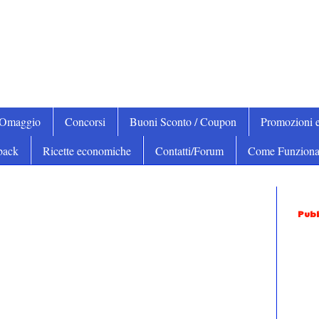
iOmaggio
Concorsi
Buoni Sconto / Coupon
Promozioni e
back
Ricette economiche
Contatti/Forum
Come Funziona
Pubb