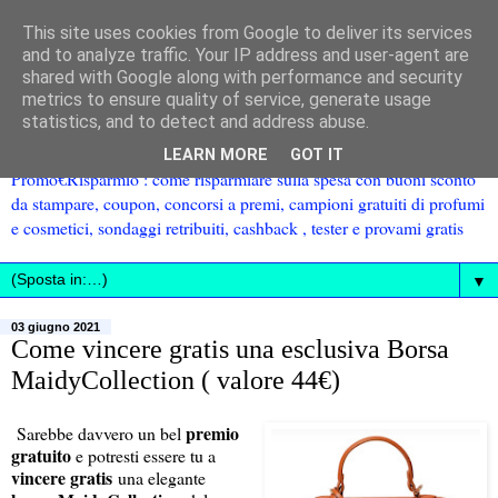
This site uses cookies from Google to deliver its services
and to analyze traffic. Your IP address and user-agent are
shared with Google along with performance and security
metrics to ensure quality of service, generate usage
statistics, and to detect and address abuse.
LEARN MORE
GOT IT
Promo€Risparmio : come risparmiare sulla spesa con buoni sconto
da stampare, coupon, concorsi a premi, campioni gratuiti di profumi
e cosmetici, sondaggi retribuiti, cashback , tester e provami gratis
▼
03 giugno 2021
Come vincere gratis una esclusiva Borsa
MaidyCollection ( valore 44€)
premio
Sarebbe davvero un bel
gratuito
e potresti essere tu a
vincere gratis
una elegante