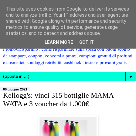
This site uses cookies from Google to deliver its services
and to analyze traffic. Your IP address and user-agent are
shared with Google along with performance and security
metrics to ensure quality of service, generate usage
statistics, and to detect and address abuse.
LEARN MORE
GOT IT
Promo€Risparmio : come risparmiare sulla spesa con buoni sconto
da stampare, coupon, concorsi a premi, campioni gratuiti di profumi
e cosmetici, sondaggi retribuiti, cashback , tester e provami gratis
▼
06 giugno 2021
Kellogg's: vinci 315 bottiglie MAMA
WATA e 3 voucher da 1.000€