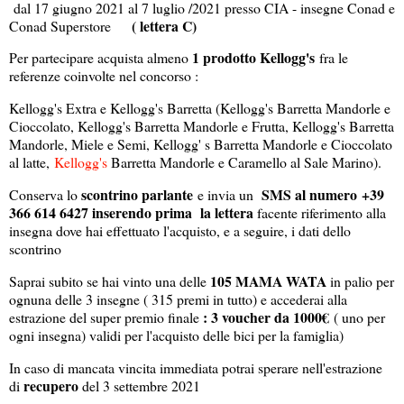
dal 17 giugno 2021 al 7 luglio /2021 presso CIA - insegne Conad e
( lettera C)
Conad Superstore
1 prodotto Kellogg's
Per partecipare acquista almeno
fra le
referenze coinvolte nel concorso :
Kellogg's Extra e Kellogg's Barretta (Kellogg's Barretta Mandorle e
Cioccolato, Kellogg's Barretta Mandorle e Frutta, Kellogg's Barretta
Mandorle, Miele e Semi, Kellogg' s Barretta Mandorle e Cioccolato
al latte,
Kellogg's
Barretta Mandorle e Caramello al Sale Marino).
scontrino parlante
SMS al numero +39
Conserva lo
e invia un
366 614 6427 inserendo prima la lettera
facente riferimento alla
insegna dove hai effettuato l'acquisto, e a seguire, i dati dello
scontrino
105 MAMA WATA
Saprai subito se hai vinto una delle
in palio per
ognuna delle 3 insegne ( 315 premi in tutto) e accederai alla
: 3 voucher da 1000€
estrazione del super premio finale
( uno per
ogni insegna) validi per l'acquisto delle bici per la famiglia)
In caso di mancata vincita immediata potrai sperare nell'estrazione
recupero
di
del 3 settembre 2021