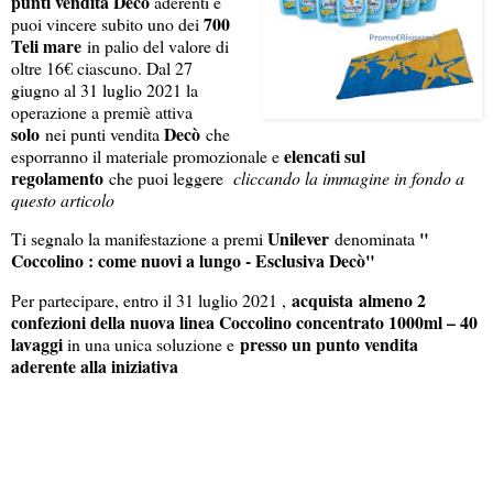
punti vendita Decò
aderenti e
700
puoi vincere subito uno dei
Teli mare
in palio del valore di
oltre 16€ ciascuno. Dal 27
giugno al 31 luglio 2021 la
operazione a premi
è attiva
solo
Decò
nei punti vendita
che
elencati sul
esporranno il materiale promozionale e
regolamento
che puoi leggere
cliccando la immagine in fondo a
questo articolo
Unilever
"
Ti segnalo la manifestazione a premi
denominata
Coccolino : come nuovi a lungo - Esclusiva Decò"
acquista almeno 2
Per partecipare, entro il 31 luglio 2021 ,
confezioni della nuova linea Coccolino concentrato 1000ml – 40
lavaggi
presso un punto vendita
in una unica soluzione e
aderente alla iniziativa