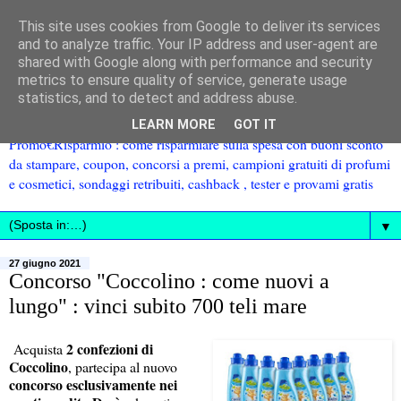
This site uses cookies from Google to deliver its services
and to analyze traffic. Your IP address and user-agent are
shared with Google along with performance and security
metrics to ensure quality of service, generate usage
statistics, and to detect and address abuse.
LEARN MORE
GOT IT
Promo€Risparmio : come risparmiare sulla spesa con buoni sconto
da stampare, coupon, concorsi a premi, campioni gratuiti di profumi
e cosmetici, sondaggi retribuiti, cashback , tester e provami gratis
▼
27 giugno 2021
Concorso "Coccolino : come nuovi a
lungo" : vinci subito 700 teli mare
2 confezioni di
Acquista
Coccolino
, partecipa al nuovo
concorso esclusivamente nei