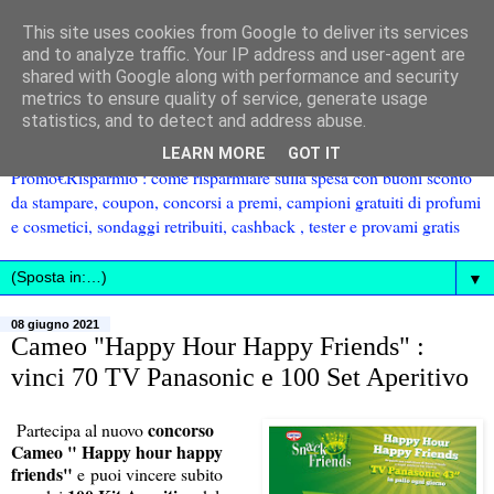
This site uses cookies from Google to deliver its services
and to analyze traffic. Your IP address and user-agent are
shared with Google along with performance and security
metrics to ensure quality of service, generate usage
statistics, and to detect and address abuse.
LEARN MORE
GOT IT
Promo€Risparmio : come risparmiare sulla spesa con buoni sconto
da stampare, coupon, concorsi a premi, campioni gratuiti di profumi
e cosmetici, sondaggi retribuiti, cashback , tester e provami gratis
▼
08 giugno 2021
Cameo "Happy Hour Happy Friends" :
vinci 70 TV Panasonic e 100 Set Aperitivo
concorso
Partecipa al nuovo
Cameo " Happy hour happy
friends"
e puoi vincere subito