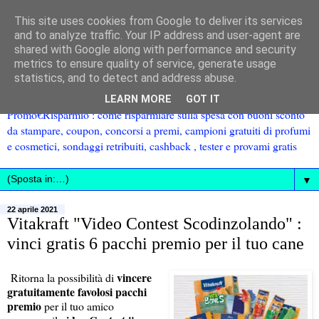
This site uses cookies from Google to deliver its services
and to analyze traffic. Your IP address and user-agent are
shared with Google along with performance and security
metrics to ensure quality of service, generate usage
statistics, and to detect and address abuse.
LEARN MORE
GOT IT
Promo€Risparmio : come risparmiare sulla spesa con buoni sconto
da stampare, coupon, concorsi a premi, campioni gratuiti di profumi
e cosmetici, sondaggi retribuiti, cashback , tester e provami gratis
▼
22 aprile 2021
Vitakraft "Video Contest Scodinzolando" :
vinci gratis 6 pacchi premio per il tuo cane
vincere
Ritorna la possibilità di
gratuitamente favolosi pacchi
premio
per il tuo amico