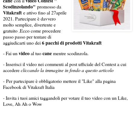
cane
video Contest "
con il
Scodinzolando"
promosso da
Vitakraft
e attivo fino al 27aprile
2021. Partecipare è davvero
molto semplice, divertente e
gratuito .
Ecco come procedere
passo passo per tentare di
6 pacchi di prodotti Vitakraft
aggiudicarti uno dei
video
cane
- Fai un
al tuo
mentre scodinzola.
- Inserisci il video nei commenti al post ufficiale del Contest a cui
accedere
cliccando la immagine in fondo a questo articolo
- Per partecipare è obbligatorio mettere il "Like" alla pagina
Facebook di Vitakraft Italia
- Invita i tuoi amici taggandoli per votare il tuo video con un Like,
Love, Ah Ah o Wow