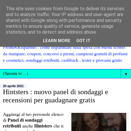
This site uses cookies from Google to deliver its services
and to analyze traffic. Your IP address and user-agent are
shared with Google along with performance and security
metrics to ensure quality of service, generate usage
statistics, and to detect and address abuse.
LEARN MORE
GOT IT
Promo€Risparmio : come risparmiare sulla spesa con buoni sconto
da stampare, coupon, concorsi a premi, campioni gratuiti di profumi
e cosmetici, sondaggi retribuiti, cashback , tester e provami gratis
▼
20 aprile 2021
Hintsters : nuovo panel di sondaggi e
recensioni per guadagnare gratis
Aggiungi al tuo personale elenco
Panel di sondaggi
di
retribuiti
Hintsters
anche
che ti