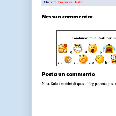
Etichette:
Promozioni
,
tester
Nessun commento:
Combinazioni di tasti per i
:))
:d
:p
:-o
:-t
:-ss
b-(
Posta un commento
Nota. Solo i membri di questo blog possono post