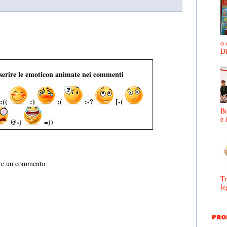
o 
D
nserire le emoticon animate nei commenti
:((
:)
:(
:-?
[-(
Bu
è 
@-)
=))
are un commento.
Tr
le
PRO