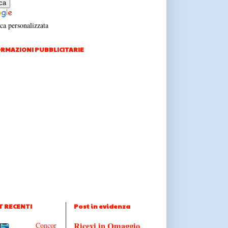
ca personalizzata
RMAZIONI PUBBLICITARIE
T RECENTI
Post in evidenza
Ricevi in Omaggio
Concor