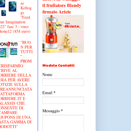
so
il frullatore Blendy
Kellog
firmato Ariete
gs
"Feed
ur Imagination
22" fase 3 : vinci
hone12 (854 euro)
''BUO
N PER
TUTTI
'' :
PROM
Modulo Contatti
€RISPARMIO
CRIVE AL
Nome
ORRIERE DELLA
ERA PER AVERE
OTIZIE SULLA
'PREANNUNCIATA
*
Email
IATTAFORMA
ORRIERE.IT E
ALASSIS CHE
ONSENTE DI
*
Messaggio
TAMPARE
OUPONS DI UNA
ASTA GAMMA DI
RODOTTI''