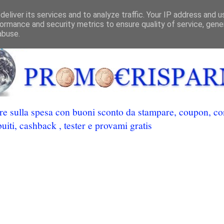
eliver its services and to analyze traffic. Your IP address and 
ormance and security metrics to ensure quality of service, gen
abuse.
 sulla spesa con buoni sconto da stampare, coupon, conc
uiti, cashback , tester e provami gratis