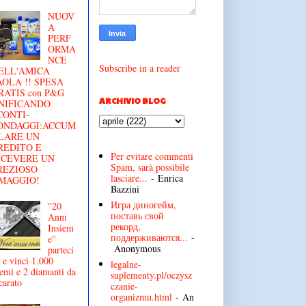
NUOV
A
PERF
ORMA
NCE
Subscribe in a reader
ELL'AMICA
AOLA !! SPESA
RATIS con P&G
ARCHIVIO BLOG
NIFICANDO
CONTI-
ONDAGGI:ACCUM
LARE UN
REDITO E
Per evitare commenti
ICEVERE UN
Spam, sarà possibile
REZIOSO
lasciare...
- Enrica
MAGGIO!
Bazzini
Игра диногейм,
''20
поставь свой
Anni
рекорд,
Insiem
поддерживаются...
-
e''
Anonymous
parteci
 e vinci 1.000
legalne-
emi e 2 diamanti da
suplementy.pl/oczysz
carato
czanie-
organizmu.html
- An