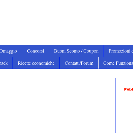
iOmaggio
Concorsi
Buoni Sconto / Coupon
Promozioni e
back
Ricette economiche
Contatti/Forum
Come Funziona
Pubb