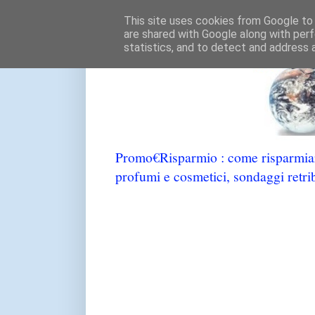
This site uses cookies from Google to d
are shared with Google along with perf
statistics, and to detect and address 
Promo€Risparmio : come risparmiare
profumi e cosmetici, sondaggi retrib