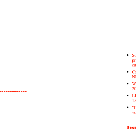
So
pr
cu
Co
N
We
2
______________
LI
1.
"I
vo
Segu