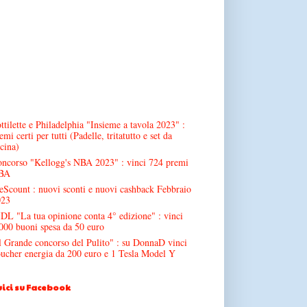
ttilette e Philadelphia "Insieme a tavola 2023" :
emi certi per tutti (Padelle, tritatutto e set da
cina)
ncorso "Kellogg's NBA 2023" : vinci 724 premi
BA
Scount : nuovi sconti e nuovi cashback Febbraio
023
DL "La tua opinione conta 4° edizione" : vinci
000 buoni spesa da 50 euro
l Grande concorso del Pulito" : su DonnaD vinci
ucher energia da 200 euro e 1 Tesla Model Y
ici su Facebook