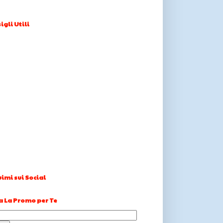
igli Utili
imi sui Social
a La Promo per Te