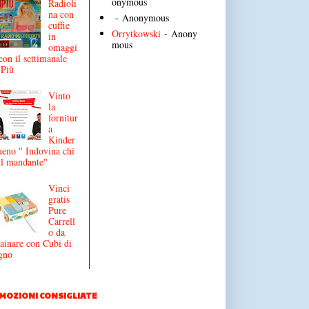
onymous
Radioli
na con
- Anonymous
cuffie
Orrytkowski
- Anony
in
mous
omaggi
con il settimanale
iPiù
Vinto
la
fornitur
a
Kinder
eno '' Indovina chi
il mandante''
Vinci
gratis
Pure
Carrell
o da
ainare con Cubi di
gno
MOZIONI CONSIGLIATE