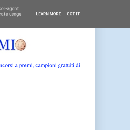
user-agent
erate usage
LEARN MORE
GOT IT
orsi a premi, campioni gratuiti di