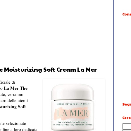
Cons
e Moisturizing Soft Cream La Mer
ficiale di
so La Mer The
ute, verranno
ero delle utenti
Segu
turizing Soft
Cerc
nte selezionate
nline a loro dedicata