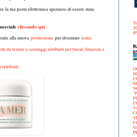
re la tua posta elettronica speranzo di essere stata
Yo
mmerciale
cliccando qui
20
iP
ratis alla nuova
promozione
per diventare
tester
odotti da testare e sondaggi retribuiti per buoni Amazon e
 retribuiti
O
S
C
S
N
'
P
C
V
C
S
C
V
P