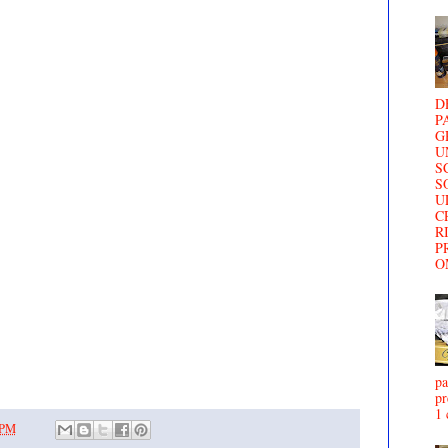
D
P
G
U
S
S
U
C
R
P
O
pa
pr
1 
 PM