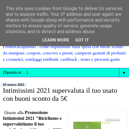
This site uses cookies from Google to deliver its services
and to analyze traffic. Your IP address and user-agent are
shared with Google along with performance and security
metrics to ensure quality of service, generate usage
statistics, and to detect and address abuse.
LEARN MORE
GOT IT
Promo€Risparmio : come risparmiare sulla spesa con buoni sconto
da stampare, coupon, concorsi a premi, campioni gratuiti di profumi
e cosmetici, sondaggi retribuiti, cashback , tester e provami gratis
▼
03 marzo 2021
Intimissimi 2021 supervaluta il tuo usato
con buoni sconto da 5€
Promozione
Grazie alla
Intimissimi 2021 "Ricicliamo e
supervalutiamo il tuo