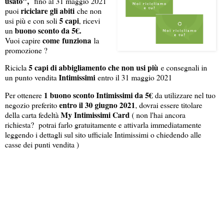
usato",
fino al 31 maggio 2021
riciclare gli abiti
puoi
che non
5 capi
usi più e con soli
, ricevi
buono sconto da 5€.
un
come
funziona
Vuoi capire
la
promozione ?
5 capi di abbigliamento che non usi più
Ricicla
e consegnali in
Intimissimi
un punto vendita
entro il 31 maggio 2021
1 buono sconto Intimissimi da 5€
Per ottenere
da utilizzare nel tuo
entro il 30 giugno 2021
negozio preferito
, dovrai essere titolare
My Intimissimi Card
della carta fedeltà
( non l'hai ancora
richiesta? potrai farlo gratuitamente e attivarla immediatamente
leggendo i dettagli sul sito ufficiale Intimissimi o chiedendo alle
casse dei punti vendita )