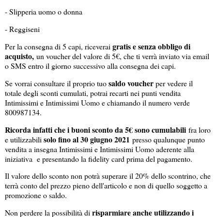
- Slipperia uomo o donna
- Reggiseni
gratis e senza obbligo di
Per la consegna di 5 capi, riceverai
acquisto,
un voucher del valore di 5€, che ti verrà inviato via email
o SMS entro il giorno successivo alla consegna dei capi.
saldo voucher
Se vorrai consultare il proprio tuo
per vedere il
totale degli sconti cumulati, potrai recarti nei punti vendita
Intimissimi e Intimissimi Uomo e chiamando il numero verde
800987134.
Ricorda infatti che i buoni sconto da 5€ sono cumulabili
fra loro
solo fino al 30 giugno 2021
e utilizzabili
presso qualunque punto
vendita a insegna Intimissimi e Intimissimi Uomo aderente alla
iniziativa e presentando la fidelity card prima del pagamento.
Il valore dello sconto non potrà superare il 20% dello scontrino, che
terrà conto del prezzo pieno dell'articolo e non di quello soggetto a
promozione o saldo.
risparmiare anche utilizzando i
Non perdere la possibilità di