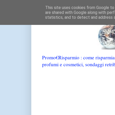
This site uses cookies from Google to d
are shared with Google along with perf
statistics, and to detect and address 
Promo€Risparmio : come risparmiare
profumi e cosmetici, sondaggi retrib