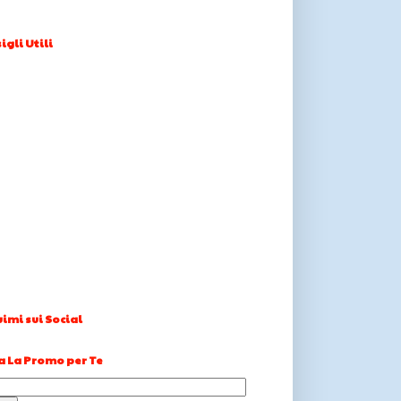
igli Utili
imi sui Social
a La Promo per Te