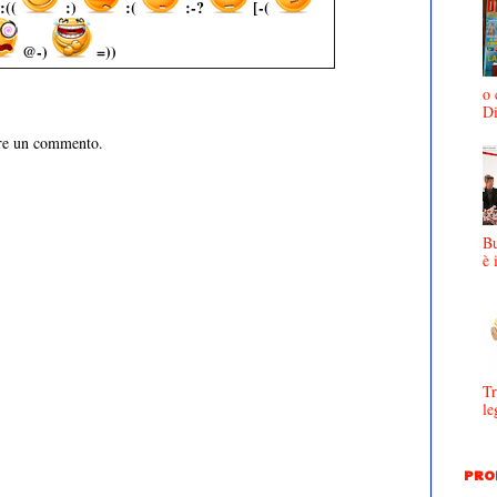
:((
:)
:(
:-?
[-(
@-)
=))
o 
D
are un commento.
Bu
è 
Tr
le
PRO