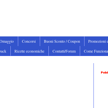
iOmaggio
Concorsi
Buoni Sconto / Coupon
Promozioni e
back
Ricette economiche
Contatti/Forum
Come Funziona
Pubb