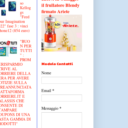
so
il frullatore Blendy
Kellog
firmato Ariete
gs
"Feed
ur Imagination
22" fase 3 : vinci
hone12 (854 euro)
''BUO
N PER
TUTTI
'' :
PROM
Modulo Contatti
€RISPARMIO
CRIVE AL
Nome
ORRIERE DELLA
ERA PER AVERE
OTIZIE SULLA
'PREANNUNCIATA
*
Email
IATTAFORMA
ORRIERE.IT E
ALASSIS CHE
ONSENTE DI
*
Messaggio
TAMPARE
OUPONS DI UNA
ASTA GAMMA DI
RODOTTI''