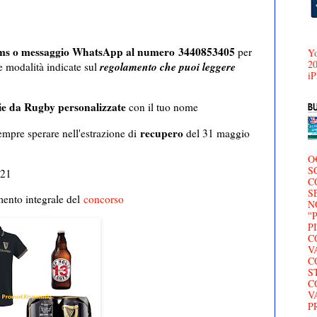
ms o messaggio WhatsApp al numero 3440853405
per
Yo
20
regolamento che puoi leggere
e modalità indicate sul
iP
ie da Rugby personalizzate
con il tuo nome
recupero
empre sperare nell'estrazione di
del 31 maggio
O
S
021
C
S
mento integrale del
concorso
N
'
P
C
V
C
S
C
V
P