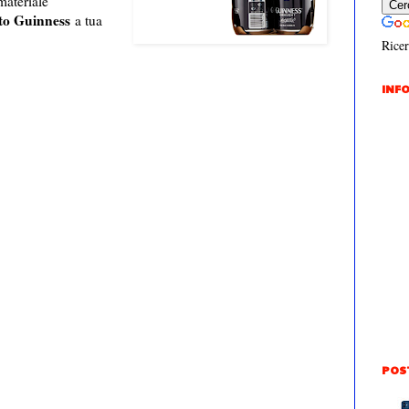
materiale
to Guinness
a tua
Ricer
INFO
POS