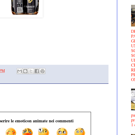
D
P
G
U
S
S
U
C
R
 PM
P
O
pa
pr
nserire le emoticon animate nei commenti
1 