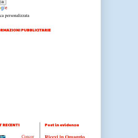
ca personalizzata
RMAZIONI PUBBLICITARIE
T RECENTI
Post in evidenza
Ricevi in Omaggio
Concor