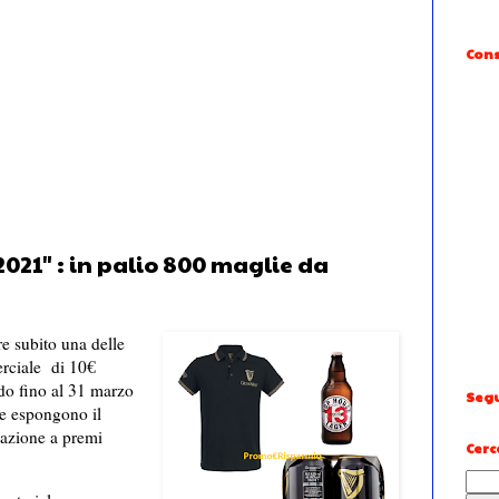
Cons
021" : in palio 800 maglie da
e subito una delle
erciale di 10€
do fino al 31 marzo
Segu
e espongono il
tazione a premi
Cerc