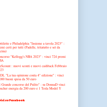
ttilette e Philadelphia "Insieme a tavola 2023" :
emi certi per tutti (Padelle, tritatutto e set da
cina)
ncorso "Kellogg's NBA 2023" : vinci 724 premi
BA
Scount : nuovi sconti e nuovi cashback Febbraio
023
DL "La tua opinione conta 4° edizione" : vinci
000 buoni spesa da 50 euro
l Grande concorso del Pulito" : su DonnaD vinci
ucher energia da 200 euro e 1 Tesla Model Y
ici su Facebook