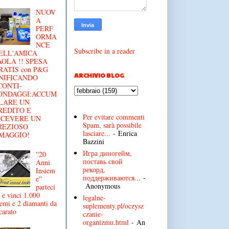
NUOV
A
PERF
ORMA
NCE
Subscribe in a reader
ELL'AMICA
AOLA !! SPESA
RATIS con P&G
ARCHIVIO BLOG
NIFICANDO
CONTI-
ONDAGGI:ACCUM
LARE UN
REDITO E
Per evitare commenti
ICEVERE UN
Spam, sarà possibile
REZIOSO
lasciare...
- Enrica
MAGGIO!
Bazzini
Игра диногейм,
''20
поставь свой
Anni
рекорд,
Insiem
поддерживаются...
-
e''
Anonymous
parteci
 e vinci 1.000
legalne-
emi e 2 diamanti da
suplementy.pl/oczysz
carato
czanie-
organizmu.html
- An