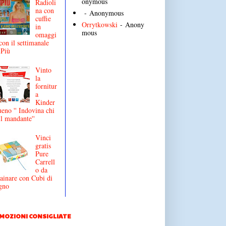
onymous
Radioli
na con
- Anonymous
cuffie
Orrytkowski
- Anony
in
mous
omaggi
con il settimanale
iPiù
Vinto
la
fornitur
a
Kinder
eno '' Indovina chi
il mandante''
Vinci
gratis
Pure
Carrell
o da
ainare con Cubi di
gno
MOZIONI CONSIGLIATE