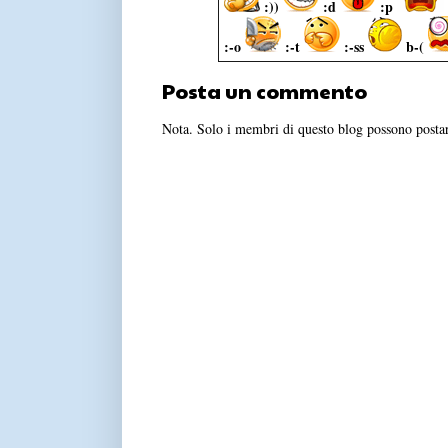
:))
:d
:p
:-o
:-t
:-ss
b-(
Posta un commento
Nota. Solo i membri di questo blog possono post