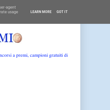
user-agent
erate usage
LEARN MORE
GOT IT
orsi a premi, campioni gratuiti di