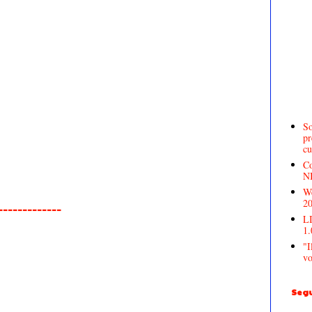
So
pr
cu
Co
N
We
2
______________
LI
1.
"I
vo
Segu